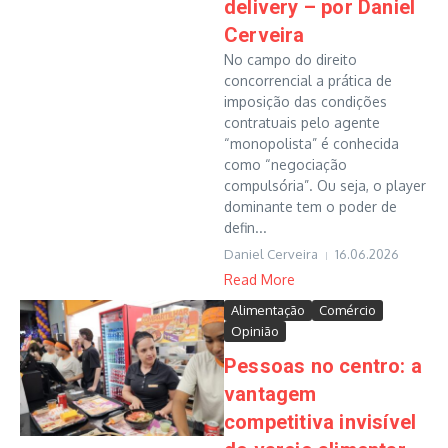
delivery – por Daniel
Cerveira
No campo do direito
concorrencial a prática de
imposição das condições
contratuais pelo agente
“monopolista” é conhecida
como “negociação
compulsória”. Ou seja, o player
dominante tem o poder de
defin...
Daniel Cerveira
16.06.2026
Read More
Alimentação
Comércio
Opinião
Pessoas no centro: a
vantagem
competitiva invisível