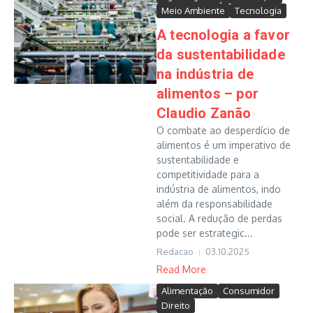
Meio Ambiente
Tecnologia
A tecnologia a favor
da sustentabilidade
na indústria de
alimentos – por
Claudio Zanão
O combate ao desperdício de
alimentos é um imperativo de
sustentabilidade e
competitividade para a
indústria de alimentos, indo
além da responsabilidade
social. A redução de perdas
pode ser estrategic...
Redacao
03.10.2025
Read More
Alimentação
Consumidor
Direito