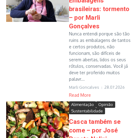
Embalagens
brasileiras: tormento
– por Marli
Gonçalves
Nunca entendi porque são tão
ruins as embalagens de tantos
e certos produtos, não
funcionam, são difíceis de
serem abertas, lidos os seus
rótulos, conservadas. Você já
deve ter proferido muitos
palavr...
Marli Goncalves
28.07.2026
Read More
Alimentação
Opinião
Sustentabilidade
Casca também se
come – por José