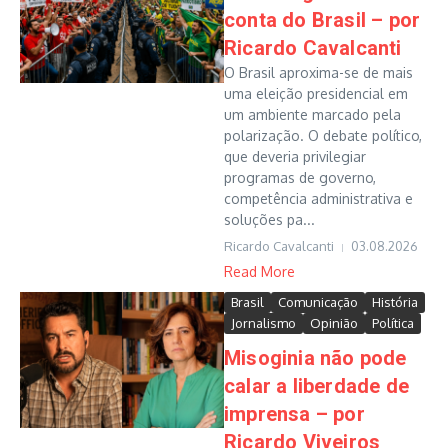
conta do Brasil – por
Ricardo Cavalcanti
O Brasil aproxima-se de mais
uma eleição presidencial em
um ambiente marcado pela
polarização. O debate político,
que deveria privilegiar
programas de governo,
competência administrativa e
soluções pa...
Ricardo Cavalcanti
03.08.2026
Read More
Brasil
Comunicação
História
Jornalismo
Opinião
Política
Misoginia não pode
calar a liberdade de
imprensa – por
Ricardo Viveiros