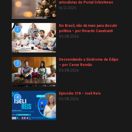
articulistas do Portal OrbisNews
16.12.2025
No Brasil, não dá mais para discutir
2
política – por Ricardo Cavalcanti
05.08.2026
Desvendando a Síndrome de Édipo
3
– por Cesar Romão
05.08.2026
Episódio 318 – Iseli Reis
4
05.08.2026