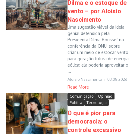
Dilma e o estoque de
vento – por Aloisio
Nascimento
Uma sugestão viável da ideia
genial defendida pela
Presidenta Dilma Roussef na
conferência da ONU, sobre
criar um meio de estocar vento
para geração futura de energia
eólica: ela poderia aproveitar o
...
Aloisio Nascimento
03.08.2026
Read More
Comunicação
Opinião
Política
Tecnologia
O que é pior para
democracia: o
controle excessivo