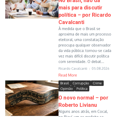
No Brasil, não dá
mais para discutir
política – por Ricardo
Cavalcanti
À medida que o Brasil se
aproxima de mais um processo
eleitoral, uma constatação
preocupa qualquer observador
da vida pública: tornou-se cada
vez mais difícil discutir política
com serenidade. O debat...
Ricardo Cavalcanti
05.08.2026
Read More
Brasil
Corrupção
Crime
Opinião
Política
O novo normal – por
Roberto Livianu
Alguns anos atrás, em Cocal,
no Piauí, um ex-prefeito se