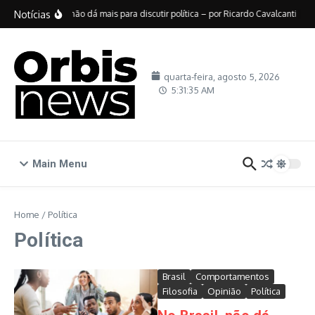
Ir para o conteúdo
Notícias
No Brasil, não dá mais para discutir política – por Ricardo Cavalcanti
De
quarta-feira, agosto 5, 2026
5:31:36 AM
Main Menu
Home
/
Política
Política
Brasil
Comportamentos
Filosofia
Opinião
Política