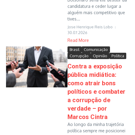
candidatura e ceder lugar a
alguém mais competitivo que
tives...
Jose Henrique Reis Lobo
30.07.2026
Read More
Brasil
Comunicação
Corrupção
Opinião
Política
Contra a exposição
pública midiática:
como atrair bons
políticos e combater
a corrupção de
verdade – por
Marcos Cintra
Ao longo da minha trajetória
política sempre me posicionei