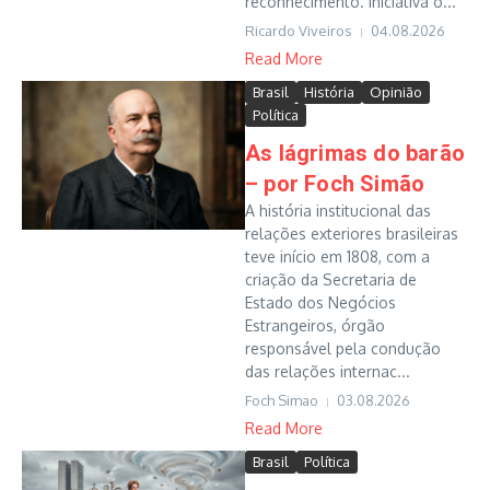
reconhecimento. Iniciativa o...
Ricardo Viveiros
04.08.2026
Read More
Brasil
História
Opinião
Política
As lágrimas do barão
– por Foch Simão
A história institucional das
relações exteriores brasileiras
teve início em 1808, com a
criação da Secretaria de
Estado dos Negócios
Estrangeiros, órgão
responsável pela condução
das relações internac...
Foch Simao
03.08.2026
Read More
Brasil
Política