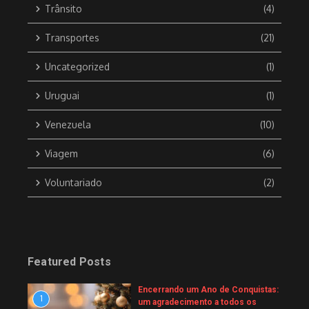
Trânsito
(4)
Transportes
(21)
Uncategorized
(1)
Uruguai
(1)
Venezuela
(10)
Viagem
(6)
Voluntariado
(2)
Featured Posts
Encerrando um Ano de Conquistas:
1
um agradecimento a todos os