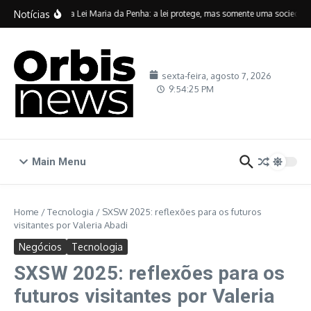
Ir para o conteúdo
Notícias
Vinte anos da Lei Maria da Penha: a lei protege, mas somente uma sociedade c
sexta-feira, agosto 7, 2026
9:54:26 PM
Main Menu
Home
/
Tecnologia
/
SXSW 2025: reflexões para os futuros
visitantes por Valeria Abadi
Negócios
Tecnologia
SXSW 2025: reflexões para os
futuros visitantes por Valeria