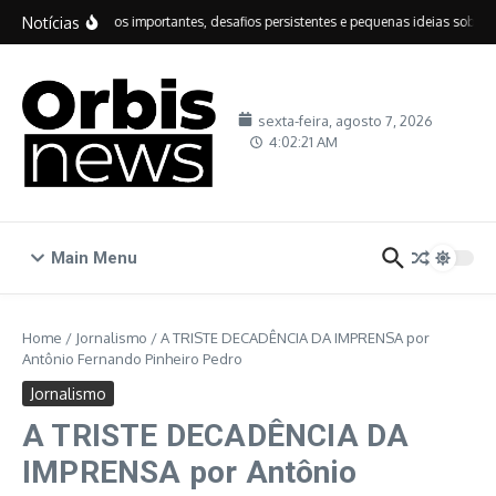
Ir para o conteúdo
Notícias
IDEB: avanços importantes, desafios persistentes e pequenas ideias sobre edu
sexta-feira, agosto 7, 2026
4:02:22 AM
Main Menu
Home
/
Jornalismo
/
A TRISTE DECADÊNCIA DA IMPRENSA por
Antônio Fernando Pinheiro Pedro
Jornalismo
A TRISTE DECADÊNCIA DA
IMPRENSA por Antônio