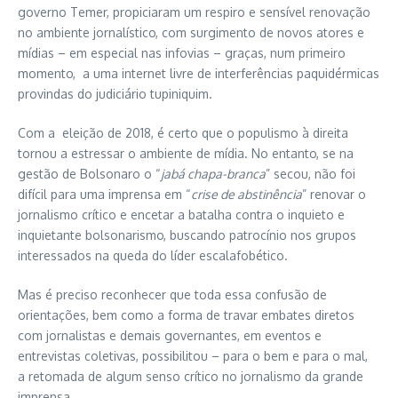
governo Temer, propiciaram um respiro e sensível renovação
no ambiente jornalístico, com surgimento de novos atores e
mídias – em especial nas infovias – graças, num primeiro
momento, a uma internet livre de interferências paquidérmicas
provindas do judiciário tupiniquim.
Com a eleição de 2018, é certo que o populismo à direita
tornou a estressar o ambiente de mídia. No entanto, se na
gestão de Bolsonaro o “
jabá chapa-branca
” secou, não foi
difícil para uma imprensa em “
crise de abstinência
” renovar o
jornalismo crítico e encetar a batalha contra o inquieto e
inquietante bolsonarismo, buscando patrocínio nos grupos
interessados na queda do líder escalafobético.
Mas é preciso reconhecer que toda essa confusão de
orientações, bem como a forma de travar embates diretos
com jornalistas e demais governantes, em eventos e
entrevistas coletivas, possibilitou – para o bem e para o mal,
a retomada de algum senso crítico no jornalismo da grande
imprensa.