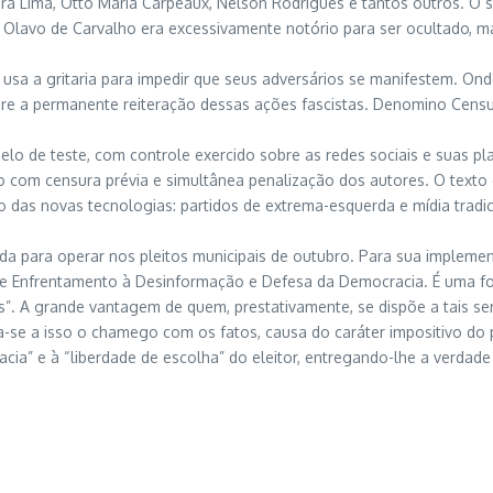
eira Lima, Otto Maria Carpeaux, Nelson Rodrigues e tantos outros. O
o Olavo de Carvalho era excessivamente notório para ser ocultado, m
usa a gritaria para impedir que seus adversários se manifestem. Onde
a permanente reiteração dessas ações fascistas. Denomino Censura 
lo de teste, com controle exercido sobre as redes sociais e suas pla
com censura prévia e simultânea penalização dos autores. O texto 
 das novas tecnologias: partidos de extrema-esquerda e mídia tradic
ada para operar nos pleitos municipais de outubro. Para sua implemen
 de Enfrentamento à Desinformação e Defesa da Democracia. É uma forç
”. A grande vantagem de quem, prestativamente, se dispõe a tais ser
a-se a isso o chamego com os fatos, causa do caráter impositivo do 
cia” e à “liberdade de escolha” do eleitor, entregando-lhe a verdade