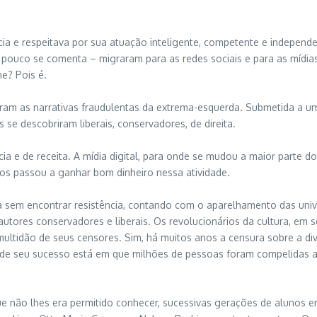
cia e respeitava por sua atuação inteligente, competente e independ
uco se comenta – migraram para as redes sociais e para as mídias d
e? Pois é.
eram as narrativas fraudulentas da extrema-esquerda. Submetida a um 
 se descobriram liberais, conservadores, de direita.
a e de receita. A mídia digital, para onde se mudou a maior parte d
os passou a ganhar bom dinheiro nessa atividade.
a sem encontrar resistência, contando com o aparelhamento das univ
autores conservadores e liberais. Os revolucionários da cultura, e
multidão de seus censores. Sim, há muitos anos a censura sobre a di
o de seu sucesso está em que milhões de pessoas foram compelidas a
ue não lhes era permitido conhecer, sucessivas gerações de alunos e