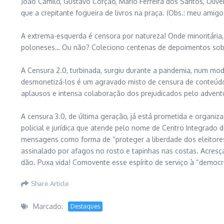
João Camilo, Gustavo Corção, Mário Ferreira dos Santos, Oliv
que a crepitante fogueira de livros na praça. (Obs.: meu amig
A extrema-esquerda é censora por natureza! Onde minoritária, 
poloneses… Ou não? Coleciono centenas de depoimentos sobre 
A Censura 2.0, turbinada, surgiu durante a pandemia, num mode
desmonetizá-los é um agravado misto de censura de conteúdo 
aplausos e intensa colaboração dos prejudicados pelo advento
A censura 3.0, de última geração, já está prometida e organiz
policial e jurídica que atende pelo nome de Centro Integrado
mensagens como forma de “proteger a liberdade dos eleitores
assinalado por afagos no rosto e tapinhas nas costas. Acresç
dão. Puxa vida! Comovente esse espírito de serviço à “democra
Share Article
Marcado:
Destaques