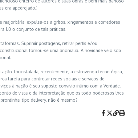
 silencioso enterro de autores e suas obras é bem mais danoso
as era apedrejado.)
 majoritária, expulsa-os a gritos, xingamentos e corredores
1.0 o conjunto de tais práticas.
taformas. Suprimir postagens, retirar perfis e/ou
constitucional tornou-se uma anomalia. A novidade veio sob
ional.
tação, foi instalada, recentemente, a estrovenga tecnológica,
a tarefa para controlar redes sociais e serviços de
viços à nação é seu suposto convívio íntimo com a Verdade,
ponto de vista e da interpretação que os todo-poderosos lhes
 prontinha, tipo delivery, não é mesmo?