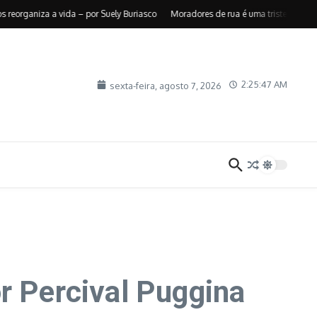
aniza a vida – por Suely Buriasco
Moradores de rua é uma triste realidade –
2:25:48 AM
sexta-feira, agosto 7, 2026
r Percival Puggina