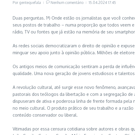
Por
gentequefala
Nenhum comentário
15.04.2024
17:45
Duas perguntas. 1ª) Onde estão os jornalistas que você conhe
seus postos de trabalho – numa proporção que todos veem e po
rádio, TV ou fontes que já estão na memória de seu smartphon
As redes sociais democratizaram o direito de opinião e expus
minguar seu apoio junto à opinião pública. Milhões de eleitores
Os antigos meios de comunicação sentiram a perda de influênci
qualidade. Uma nova geração de jovens estudiosos e talentos
A revolução cultural, até surgir esse novo fenômeno, avançav
pastorais dos teólogos da libertação e com a segregação de 
dispuseram de ativa e poderosa linha de frente formada pela 
no meio cultural. O produto prático de seu trabalho e a razã
conteúdo conservador ou liberal.
Vitimadas por essa censura cotidiana sobre autores e obras q