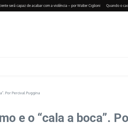
erá capaz de acabar com a violência – por Walter Ciglioni
Quando o caos reorg
”. Por Percival Puggina
mo e o “cala a boca”. Po