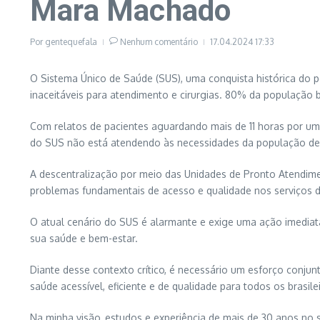
Mara Machado
Por
gentequefala
Nenhum comentário
17.04.2024
17:33
O Sistema Único de Saúde (SUS), uma conquista histórica do po
inaceitáveis para atendimento e cirurgias. 80% da população 
Com relatos de pacientes aguardando mais de 11 horas por um a
do SUS não está atendendo às necessidades da população de 
A descentralização por meio das Unidades de Pronto Atendiment
problemas fundamentais de acesso e qualidade nos serviços 
O atual cenário do SUS é alarmante e exige uma ação imediat
sua saúde e bem-estar.
Diante desse contexto crítico, é necessário um esforço conjun
saúde acessível, eficiente e de qualidade para todos os brasile
Na minha visão, estudos e experiência de mais de 30 anos no s