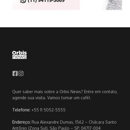
Quer saber mais sobre a Orbis News? Entre em contato,
agende sua visita. Vamos tomar um café!.
Telefone:
+55 11 5052-5555
Endereço:
Rua Alexandre Dumas, 1562 – Chácara Santo
Antônio (Zona Sul), São Paulo – SP, 04717-004