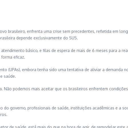
vo brasileiro, enfrenta uma crise sem precedentes, refletida em long
brasileira depende exclusivamente do SUS.
tendimento básico, e filas de espera de mais de 6 meses para a real
forma eficaz.
o (UPAs), embora tenha sido uma tentativa de aliviar a demanda nos h
de saúde.
a. Não podemos mais aceitar que os brasileiros enfrentem condições
to do governo, profissionais de saúde, instituições acadêmicas e a so
iros.
etor de saúde, está mais do que na hora de agir, de remodelar este 