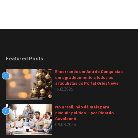
Featured Posts
Encerrando um Ano de Conquistas:
1
um agradecimento a todos os
articulistas do Portal OrbisNews
16.12.2025
No Brasil, não dá mais para
2
discutir política – por Ricardo
Cavalcanti
05.08.2026