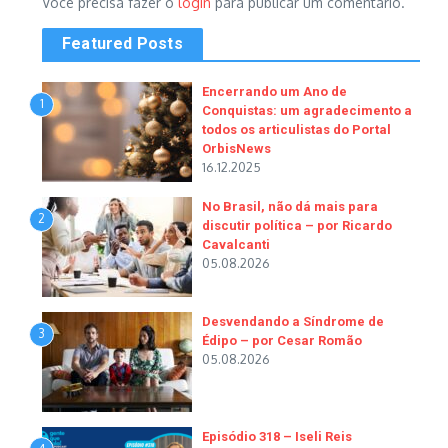
Você precisa fazer o
login
para publicar um comentário.
Featured Posts
Encerrando um Ano de
1
Conquistas: um agradecimento a
todos os articulistas do Portal
OrbisNews
16.12.2025
No Brasil, não dá mais para
2
discutir política – por Ricardo
Cavalcanti
05.08.2026
Desvendando a Síndrome de
3
Édipo – por Cesar Romão
05.08.2026
Episódio 318 – Iseli Reis