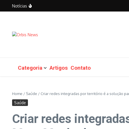
Episódio 318 – Iseli Reis
Ir para o conteúdo
O peso que nos impede de seguir – por Suely Buriasco
Notícias
O novo normal – por Roberto Livianu
Democracia se faz com todos – por Ricardo Viveiros
Categoria
Artigos
Contato
Home
/
Saúde
/
Criar redes integradas por território é a solução 
Saúde
Criar redes integradas