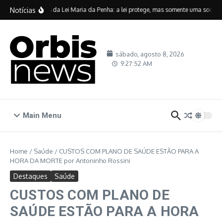
Ir para o conteúdo
Notícias
Vinte anos da Lei Maria da Penha: a lei protege, mas somente uma sociedad
sábado, agosto 8, 2026
9:27:53 AM
Main Menu
Home
/
Saúde
/
CUSTOS COM PLANO DE SAÚDE ESTÃO PARA A
HORA DA MORTE por Antoninho Rossini
Destaques
Saúde
CUSTOS COM PLANO DE
SAÚDE ESTÃO PARA A HORA