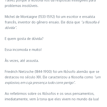
Talvez porque a filosofia nos dá respostas inteligíveis para
problemas insolúveis.
Michel de Montaigne (1533-1592) foi um escritor e ensaísta
francês, inventor do gênero ensaio. Ele dizia que
“a filosofia é
dúvida”.
E quem gosta de dúvida?
Essa incomoda e muito!
Às vezes, até assusta.
Friedrich Nietzsche (1844-1900) foi um filósofo alemão que se
destacou no século XIX. Ele caracterizou a filosofia como
“um
explosivo, em cuja presença tudo corre perigo”
.
Ao refletirmos sobre os filósofos e os seus pensamentos,
imediatamente, vem à tona que eles vivem no mundo da lua!