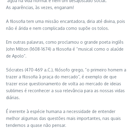
´água na vida normal e nem um desajustado social.
As aparências, às vezes, enganam!
A filosofia tem uma missão encantadora, diria até divina, pois
não é árida e nem complicada como supõe os tolos.
Em outras palavras, como proclamou o grande poeta inglês
John Milton (1608-1674) a filosofia é “musical como o alaúde
de Apolo”.
Sócrates (470-469 a.C.), filósofo grego, “o primeiro homem a
trazer a filosofia à praça do mercado”, é exemplo de que
trazer esse questionamento de volta ao mercado de ideias
sublimes é reconhecer a sua relevância para as nossas vidas
diárias.
É inerente à espécie humana a necessidade de entender
melhor algumas das questões mais importantes, nas quais
tendemos a quase não pensar.