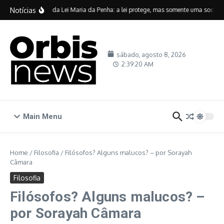
Ir para o conteúdo
Notícias
Vinte anos da Lei Maria da Penha: a lei protege, mas somente uma sociedade
sábado, agosto 8, 2026
2:39:21 AM
Main Menu
Home
/
Filosofia
/
Filósofos? Alguns malucos? – por Sorayah
Câmara
Filosofia
Filósofos? Alguns malucos? –
por Sorayah Câmara