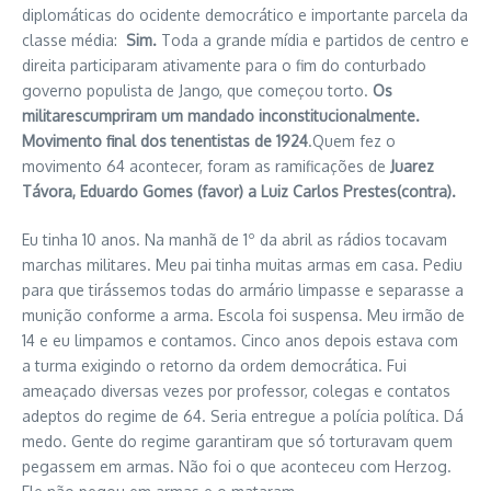
diplomáticas do ocidente democrático e importante parcela da
classe média:
Sim.
Toda a grande mídia e partidos de centro e
direita participaram ativamente para o fim do conturbado
governo populista de Jango, que começou torto.
Os
militarescumpriram um mandado inconstitucionalmente.
Movimento final dos tenentistas de 1924
.Quem fez o
movimento 64 acontecer, foram as ramificações de
Juarez
Távora, Eduardo Gomes (favor) a Luiz Carlos Prestes(contra).
Eu tinha 10 anos. Na manhã de 1º da abril as rádios tocavam
marchas militares. Meu pai tinha muitas armas em casa. Pediu
para que tirássemos todas do armário limpasse e separasse a
munição conforme a arma. Escola foi suspensa. Meu irmão de
14 e eu limpamos e contamos. Cinco anos depois estava com
a turma exigindo o retorno da ordem democrática. Fui
ameaçado diversas vezes por professor, colegas e contatos
adeptos do regime de 64. Seria entregue a polícia política. Dá
medo. Gente do regime garantiram que só torturavam quem
pegassem em armas. Não foi o que aconteceu com Herzog.