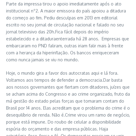
Parte da impressa tirou o apoio imediatamente após o ato
institucional nº2. A maior emissora do país apoiou a ditadura
do começo ao fim. Pediu desculpas em 2013 em editorial
escrito no seu jornal de circulação nacional e falado no seu
jornal televisivo das 20h.Fica fácil depois do império
estabelecido e a ditaduraenterrada há 28 anos. Empresas que
embarcaram no PND faliram, outras iriam falir mais à frente
com a herança da hiperinflação. Os bancos enriqueceram
como nunca jamais se viu no mundo.
Hoje, o mundo gira a favor dos autocratas aqui e lá fora.
Voltamos aos tempos de defender a democracia.Dar basta
aos nossos governantes que flertam com ditadores, juízes que
se acham acima do Congresso e ao crime organizado, fruto da
má gestão do estado pelas forças que tomaram contam do
Brasil por 14 anos. Elas acreditam que o problema do crime é o
desequilíbrio de renda. Não é.Crime virou um ramo de negócio,
porque está impune. Do roubo de celular a disponibilidade
espúria do orçamento e das empresa públicas. Haja
estratégia, foco, força e fé. Os democratas precisam se unir.