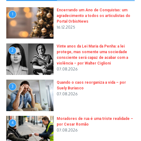
Encerrando um Ano de Conquistas: um
1
agradecimento a todos os articulistas do
Portal OrbisNews
16.12.2025
Vinte anos da Lei Maria da Penha: a lei
2
protege, mas somente uma sociedade
consciente será capaz de acabar com a
violência – por Walter Ciglioni
07.08.2026
Quando o caos reorganiza a vida – por
3
Suely Buriasco
07.08.2026
Moradores de rua é uma triste realidade –
4
por Cesar Romão
07.08.2026