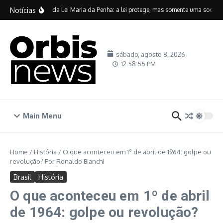
Ir para o conteúdo
Notícias
Vinte anos da Lei Maria da Penha: a lei protege, mas somente uma sociedad
sábado, agosto 8, 2026
12:58:56 PM
Main Menu
Home
/
História
/
O que aconteceu em 1º de abril de 1964: golpe ou
revolução? Por Ronaldo Bianchi
Brasil
História
O que aconteceu em 1º de abril
de 1964: golpe ou revolução?