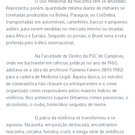
O uso medicinal da maconha tem se difundido.
Representa, porém, quantidade mínima diante de milhares se
toneladas produzidas na Bolívia, Paraguai, ou Colômbia,
transportadas em automóveis, caminhões, barcos e pequenos
aviões, para serem vendidas no mercado interno ou levadas
para África e Europa. Segundo os jornais, o Brasil seria a rota
preferida pelo tráfico internacional.
Na Faculdade de Direito da PUC de Campinas,
onde me bacharelei em ciências jurídicas no ano de 1960,
adotava-se a obra do professor Flaminio Fávero (1895-1982)
para a cadeira de Medicina Legal. Àquela época, os estudos
de criminalística não citavam os entorpecentes e o crime
organizado como responsáveis pelos maiores índices de
violência. Nos primeiros lugares tínhamos crimes passionais, o
alcoolismo, o roubo, homicídios seguidos de morte.
O palco da violência se transformou e se
agravou. Na ponta, em posição destacada, encontramos
maconha, cocaína, heroína, crack, e longa série de sintéticos