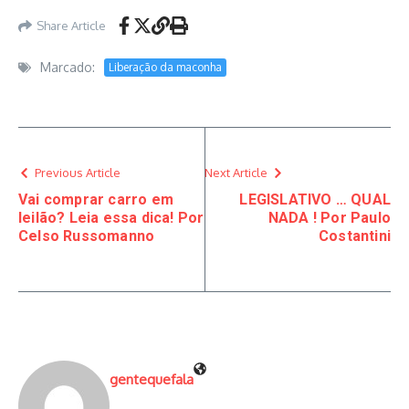
Share Article
Marcado:
Liberação da maconha
Previous Article
Next Article
Vai comprar carro em
LEGISLATIVO … QUAL
leilão? Leia essa dica! Por
NADA ! Por Paulo
Celso Russomanno
Costantini
gentequefala