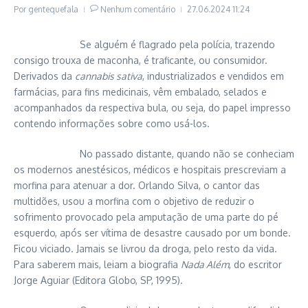
Por
gentequefala
Nenhum comentário
27.06.2024
11:24
Se alguém é flagrado pela polícia, trazendo
consigo trouxa de maconha, é traficante, ou consumidor.
Derivados da
cannabis sativa
, industrializados e vendidos em
farmácias, para fins medicinais, vêm embalado, selados e
acompanhados da respectiva bula, ou seja, do papel impresso
contendo informações sobre como usá-los.
No passado distante, quando não se conheciam
os modernos anestésicos, médicos e hospitais prescreviam a
morfina para atenuar a dor. Orlando Silva, o cantor das
multidões, usou a morfina com o objetivo de reduzir o
sofrimento provocado pela amputação de uma parte do pé
esquerdo, após ser vítima de desastre causado por um bonde.
Ficou viciado. Jamais se livrou da droga, pelo resto da vida.
Para saberem mais, leiam a biografia
Nada Além
, do escritor
Jorge Aguiar (Editora Globo, SP, 1995).