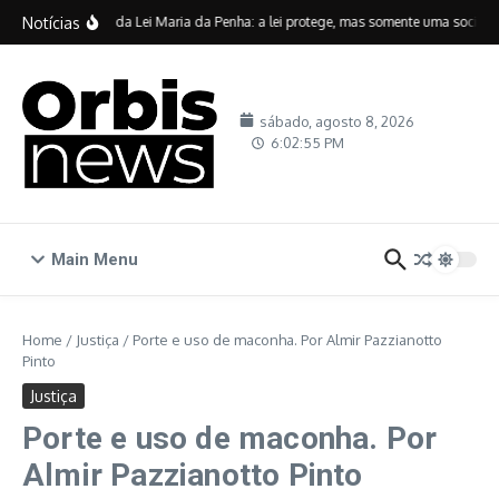
Ir para o conteúdo
Notícias
Vinte anos da Lei Maria da Penha: a lei protege, mas somente uma sociedade
sábado, agosto 8, 2026
6:02:55 PM
Main Menu
Home
/
Justiça
/
Porte e uso de maconha. Por Almir Pazzianotto
Pinto
Justiça
Porte e uso de maconha. Por
Almir Pazzianotto Pinto