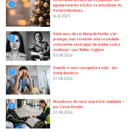
Encerrando um Ano de Conquistas: um
1
agradecimento a todos os articulistas do
Portal OrbisNews
16.12.2025
Vinte anos da Lei Maria da Penha: a lei
2
protege, mas somente uma sociedade
consciente será capaz de acabar com a
violência – por Walter Ciglioni
07.08.2026
Quando o caos reorganiza a vida – por
3
Suely Buriasco
07.08.2026
Moradores de rua é uma triste realidade –
4
por Cesar Romão
07.08.2026