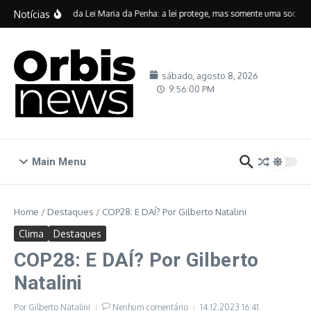
Ir para o conteúdo
Notícias
Vinte anos da Lei Maria da Penha: a lei protege, mas somente uma sociedad
sábado, agosto 8, 2026
9:56:01 PM
Main Menu
Home
/
Destaques
/
COP28: E DAÍ? Por Gilberto Natalini
Clima
Destaques
COP28: E DAÍ? Por Gilberto
Natalini
Por
Gilberto Natalini
Nenhum comentário
14.12.2023
16:41