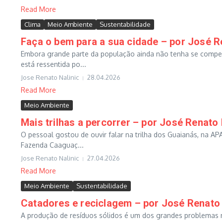
Read More
Clima
Meio Ambiente
Sustentabilidade
Faça o bem para a sua cidade – por José R
Embora grande parte da população ainda não tenha se compen
está ressentida po...
Jose Renato Nalinic
28.04.2026
Read More
Meio Ambiente
Mais trilhas a percorrer – por José Renato 
O pessoal gostou de ouvir falar na trilha dos Guaianás, na 
Fazenda Caaguaç...
Jose Renato Nalinic
27.04.2026
Read More
Meio Ambiente
Sustentabilidade
Catadores e reciclagem – por José Renato 
A produção de resíduos sólidos é um dos grandes problemas m