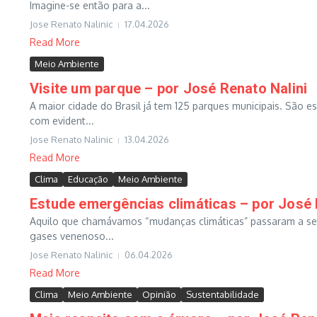
Imagine-se então para a...
Jose Renato Nalinic
17.04.2026
Read More
Meio Ambiente
Visite um parque – por José Renato Nalini
A maior cidade do Brasil já tem 125 parques municipais. São e
com evident...
Jose Renato Nalinic
13.04.2026
Read More
Clima
Educação
Meio Ambiente
Estude emergências climáticas – por José 
Aquilo que chamávamos “mudanças climáticas” passaram a se c
gases venenoso...
Jose Renato Nalinic
06.04.2026
Read More
Clima
Meio Ambiente
Opinião
Sustentabilidade