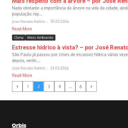
Mais respeito com a árvore – por José Rena
Nada obstante a importância da árvore na vida da cidade, ain
população rep...
Jose Renato Nalinic
30.03.2026
Read More
Clima
Meio Ambiente
Estresse hídrico à vista? – por José Renato
São Paulo já passou por crises de escassez hídrica várias ve
depois, verific...
Jose Renato Nalinic
23.03.2026
Read More
1
2
3
4
...
6