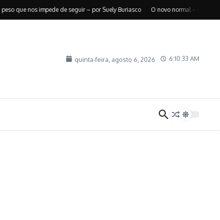
 que nos impede de seguir – por Suely Buriasco
O novo normal – por Roberto 
6:10:34 AM
quinta-feira, agosto 6, 2026