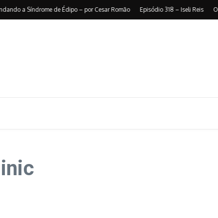
do a Síndrome de Édipo – por Cesar Romão
Episódio 318 – Iseli Reis
O peso
inic