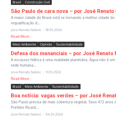
Brasil
Construção Civil
São Paulo de cara nova – por José Renato 
A maior cidade do Brasil está se tornando a melhor cidade do
requalificação d...
Jose Renato Nalinic
18.05.2026
Read More
Meio Ambiente
Opinião
Sustentabilidade
Defesa dos mananciais – por José Renato N
A escassez hídrica é uma realidade planetária. Água não é um 
sede humana...
Jose Renato Nalinic
11.05.2026
Read More
Brasil
Meio Ambiente
Sustentabilidade
Boa notícia: vagas verdes – por José Renat
São Paulo precisa de mais cobertura vegetal. Seus 472 anos d
Prefeito Ricard...
Jose Renato Nalinic
04.05.2026