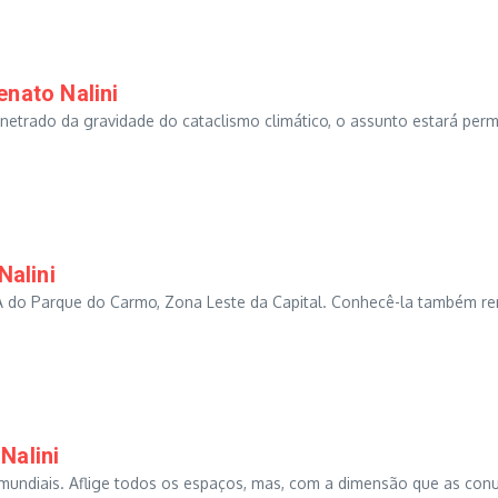
enato Nalini
etrado da gravidade do cataclismo climático, o assunto estará per
Nalini
APA do Parque do Carmo, Zona Leste da Capital. Conhecê-la também re
Nalini
undiais. Aflige todos os espaços, mas, com a dimensão que as conu