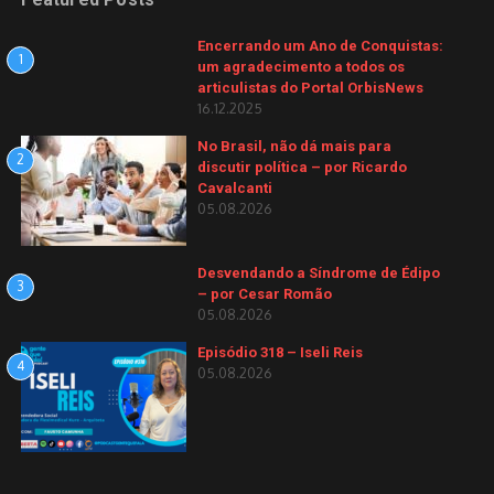
Encerrando um Ano de Conquistas:
1
um agradecimento a todos os
articulistas do Portal OrbisNews
16.12.2025
No Brasil, não dá mais para
2
discutir política – por Ricardo
Cavalcanti
05.08.2026
Desvendando a Síndrome de Édipo
3
– por Cesar Romão
05.08.2026
Episódio 318 – Iseli Reis
4
05.08.2026