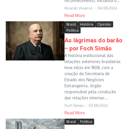
reconhecimento. Iniciativa o...
Ricardo Viveiros
04.08.2026
Read More
Brasil
História
Opinião
Política
As lágrimas do barão
– por Foch Simão
A história institucional das
relações exteriores brasileiras
teve início em 1808, com a
criação da Secretaria de
Estado dos Negócios
Estrangeiros, órgão
responsável pela condução
das relações internac...
Foch Simao
03.08.2026
Read More
Brasil
Política