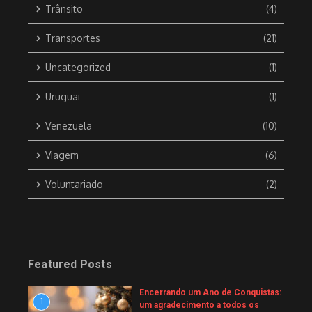
Trânsito
(4)
Transportes
(21)
Uncategorized
(1)
Uruguai
(1)
Venezuela
(10)
Viagem
(6)
Voluntariado
(2)
Featured Posts
Encerrando um Ano de Conquistas:
1
um agradecimento a todos os