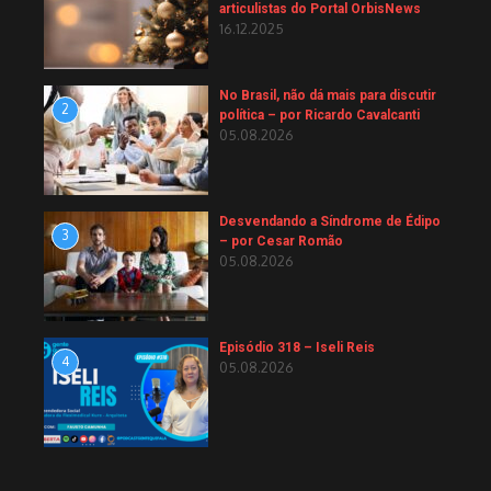
articulistas do Portal OrbisNews
16.12.2025
No Brasil, não dá mais para discutir
2
política – por Ricardo Cavalcanti
05.08.2026
Desvendando a Síndrome de Édipo
3
– por Cesar Romão
05.08.2026
Episódio 318 – Iseli Reis
4
05.08.2026