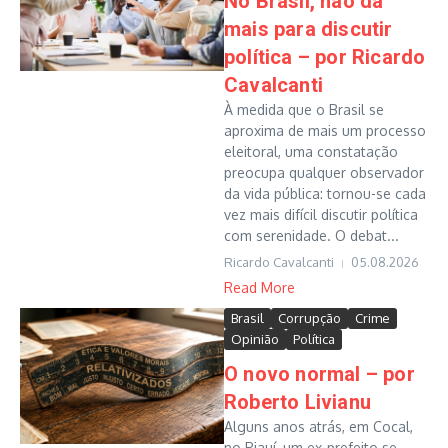
No Brasil, não dá
mais para discutir
política – por Ricardo
Cavalcanti
À medida que o Brasil se
aproxima de mais um processo
eleitoral, uma constatação
preocupa qualquer observador
da vida pública: tornou-se cada
vez mais difícil discutir política
com serenidade. O debat...
Ricardo Cavalcanti
05.08.2026
Read More
Brasil
Corrupção
Crime
Opinião
Política
O novo normal – por
Roberto Livianu
Alguns anos atrás, em Cocal,
no Piauí, um ex-prefeito se