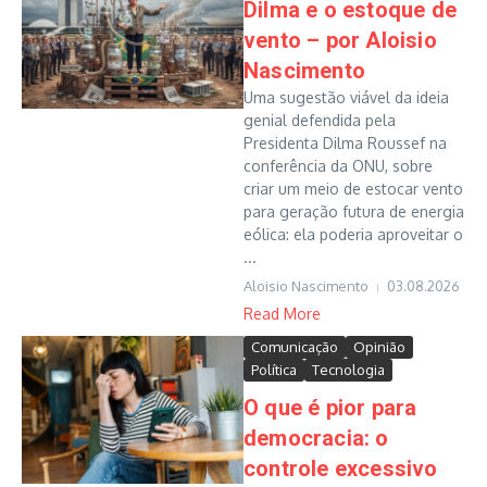
Dilma e o estoque de
vento – por Aloisio
Nascimento
Uma sugestão viável da ideia
genial defendida pela
Presidenta Dilma Roussef na
conferência da ONU, sobre
criar um meio de estocar vento
para geração futura de energia
eólica: ela poderia aproveitar o
...
Aloisio Nascimento
03.08.2026
Read More
Comunicação
Opinião
Política
Tecnologia
O que é pior para
democracia: o
controle excessivo