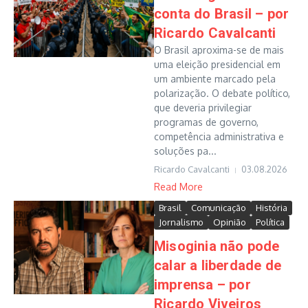
conta do Brasil – por
Ricardo Cavalcanti
O Brasil aproxima-se de mais
uma eleição presidencial em
um ambiente marcado pela
polarização. O debate político,
que deveria privilegiar
programas de governo,
competência administrativa e
soluções pa...
Ricardo Cavalcanti
03.08.2026
Read More
Brasil
Comunicação
História
Jornalismo
Opinião
Política
Misoginia não pode
calar a liberdade de
imprensa – por
Ricardo Viveiros