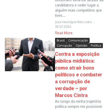
candidatura e ceder lugar a
alguém mais competitivo que
tives...
Jose Henrique Reis Lobo
30.07.2026
Read More
Brasil
Comunicação
Corrupção
Opinião
Política
Contra a exposição
pública midiática:
como atrair bons
políticos e combater
a corrupção de
verdade – por
Marcos Cintra
Ao longo da minha trajetória
política sempre me posicionei