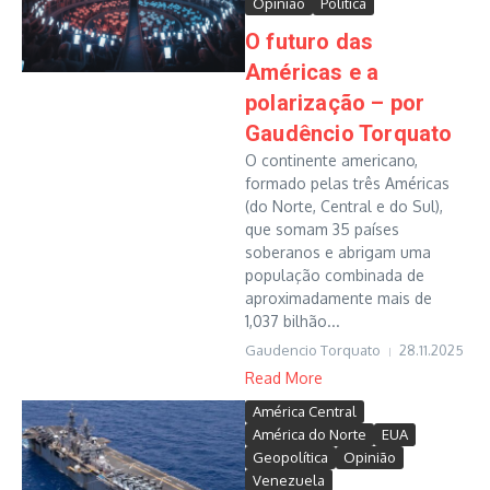
Opinião
Política
O futuro das
Américas e a
polarização – por
Gaudêncio Torquato
O continente americano,
formado pelas três Américas
(do Norte, Central e do Sul),
que somam 35 países
soberanos e abrigam uma
população combinada de
aproximadamente mais de
1,037 bilhão...
Gaudencio Torquato
28.11.2025
Read More
América Central
América do Norte
EUA
Geopolítica
Opinião
Venezuela