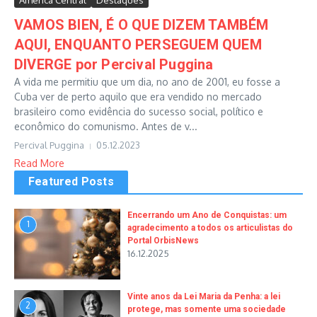
América Central
Destaques
VAMOS BIEN, É O QUE DIZEM TAMBÉM
AQUI, ENQUANTO PERSEGUEM QUEM
DIVERGE por Percival Puggina
A vida me permitiu que um dia, no ano de 2001, eu fosse a
Cuba ver de perto aquilo que era vendido no mercado
brasileiro como evidência do sucesso social, político e
econômico do comunismo. Antes de v...
Percival Puggina
05.12.2023
Read More
Featured Posts
Encerrando um Ano de Conquistas: um
1
agradecimento a todos os articulistas do
Portal OrbisNews
16.12.2025
Vinte anos da Lei Maria da Penha: a lei
2
protege, mas somente uma sociedade