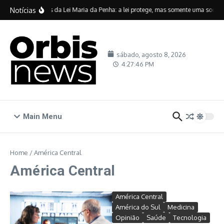
Ir para o conteúdo
Notícias
Vinte anos da Lei Maria da Penha: a lei protege, mas somente uma sociedad
sábado, agosto 8, 2026
4:27:47 PM
Main Menu
Home
/
América Central
América Central
América Central
América do Sul
Medicina
Opinião
Saúde
Tecnologia