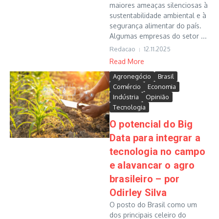
maiores ameaças silenciosas à
sustentabilidade ambiental e à
segurança alimentar do país.
Algumas empresas do setor ...
Redacao
12.11.2025
Read More
Agronegócio
Brasil
Comércio
Economia
Indústria
Opinião
Tecnologia
O potencial do Big
Data para integrar a
tecnologia no campo
e alavancar o agro
brasileiro – por
Odirley Silva
O posto do Brasil como um
dos principais celeiro do