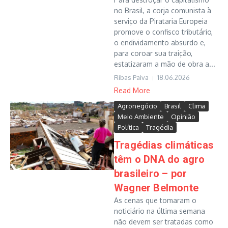
no Brasil, a corja comunista à
serviço da Pirataria Europeia
promove o confisco tributário,
o endividamento absurdo e,
para coroar sua traição,
estatizaram a mão de obra a...
Ribas Paiva
18.06.2026
Read More
Agronegócio
Brasil
Clima
Meio Ambiente
Opinião
Política
Tragédia
Tragédias climáticas
têm o DNA do agro
brasileiro – por
Wagner Belmonte
As cenas que tomaram o
noticiário na última semana
não devem ser tratadas como