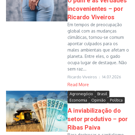
O pum e as verdades
incovenientes – por
Ricardo Viveiros
Em tempos de preocupação
global com as mudanças
climáticas, tornou-se comum
apontar culpados para os
males ambientais que afetam o
planeta. Entre eles, o gado
ocupa lugar de destaque. Não
sem raz...
Ricardo Viveiros
14.07.2026
Read More
Agronegócio
Brasil
Economia
Opinião
Política
A inviabilização do
setor produtivo – por
Ribas Paiva
Para destroçar o capitalismo