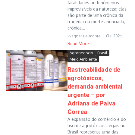
fatalidades ou fenômenos
imprevisíveis da natureza; elas
são parte de uma crônica da
tragédia ou morte anunciada,
crônica...
Wagner Belmonte
13.11.2025
Read More
Agronegócio
Brasil
Meio Ambiente
Rastreabilidade de
agrotóxicos,
demanda ambiental
urgente – por
Adriana de Paiva
Correa
A expansão do comércio e do
uso de agrotóxicos ilegais no
Brasil representa uma das