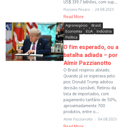
US$ 339,7 bilhões, com sup...
Floriano Pesaro
24.08.2025
Read More
Agronegócio
Brasil
Economia
EUA
Indústria
Política
O fim esperado, ou a
batalha adiada – por
Almir Pazzianotto
O Brasil respirou aliviado.
Quando já se esperava pelo
pior, Donald Trump adotou
decisão razoável. Retirou da
lista de importados, com
pagamento tarifário de 50%,
aproximadamente 700
produtos, entre o...
Almir Pazzianotto
04.08.2025
Read More