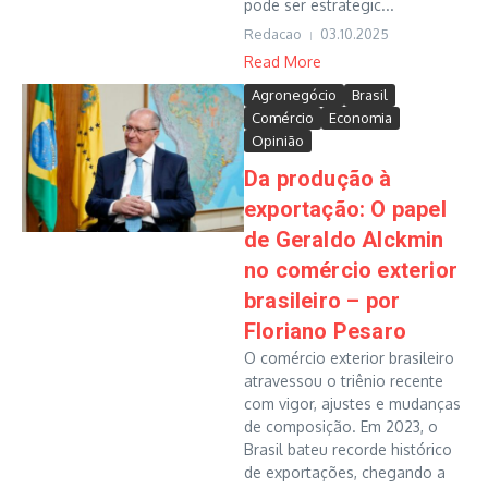
pode ser estrategic...
Redacao
03.10.2025
Read More
Agronegócio
Brasil
Comércio
Economia
Opinião
Da produção à
exportação: O papel
de Geraldo Alckmin
no comércio exterior
brasileiro – por
Floriano Pesaro
O comércio exterior brasileiro
atravessou o triênio recente
com vigor, ajustes e mudanças
de composição. Em 2023, o
Brasil bateu recorde histórico
de exportações, chegando a