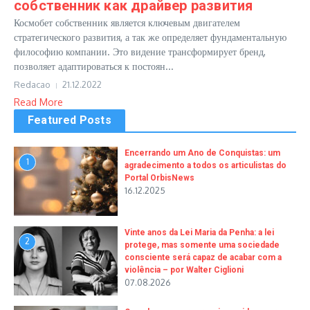
собственник как драйвер развития
Космобет собственник является ключевым двигателем
стратегического развития, а так же определяет фундаментальную
философию компании. Это видение трансформирует бренд,
позволяет адаптироваться к постоян...
Redacao
21.12.2022
Read More
Featured Posts
Encerrando um Ano de Conquistas: um
1
agradecimento a todos os articulistas do
Portal OrbisNews
16.12.2025
Vinte anos da Lei Maria da Penha: a lei
2
protege, mas somente uma sociedade
consciente será capaz de acabar com a
violência – por Walter Ciglioni
07.08.2026