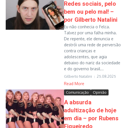
Redes sociais, pelo
bem ou pelo mal! –
por Gilberto Natalini
Eu não conhecia o Felca.
Talvez por uma falha minha.
De repente, ele denuncia e
destrói uma rede de perversão
contra crianças e
adolescentes, que agia
debaixo do nariz da sociedade
e do governo brasil...
Gilberto Natalini
25.08.2025
Read More
Comunicação
Opinião
A absurda
adultização de hoje
em dia – por Rubens
Figueiredo