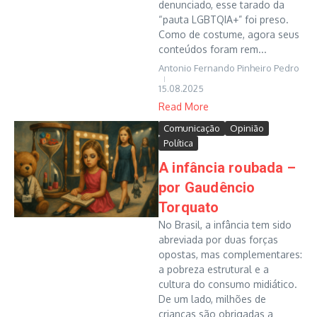
denunciado, esse tarado da
“pauta LGBTQIA+” foi preso.
Como de costume, agora seus
conteúdos foram rem...
Antonio Fernando Pinheiro Pedro
15.08.2025
Read More
Comunicação
Opinião
Política
A infância roubada –
por Gaudêncio
Torquato
No Brasil, a infância tem sido
abreviada por duas forças
opostas, mas complementares:
a pobreza estrutural e a
cultura do consumo midiático.
De um lado, milhões de
crianças são obrigadas a