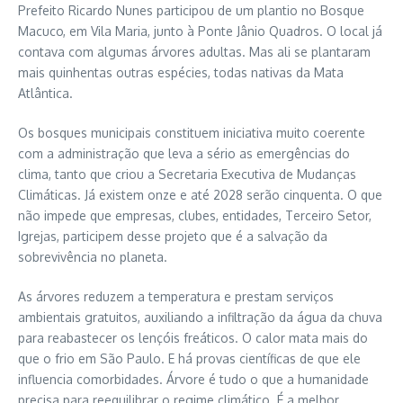
Prefeito Ricardo Nunes participou de um plantio no Bosque
Macuco, em Vila Maria, junto à Ponte Jânio Quadros. O local já
contava com algumas árvores adultas. Mas ali se plantaram
mais quinhentas outras espécies, todas nativas da Mata
Atlântica.
Os bosques municipais constituem iniciativa muito coerente
com a administração que leva a sério as emergências do
clima, tanto que criou a Secretaria Executiva de Mudanças
Climáticas. Já existem onze e até 2028 serão cinquenta. O que
não impede que empresas, clubes, entidades, Terceiro Setor,
Igrejas, participem desse projeto que é a salvação da
sobrevivência no planeta.
As árvores reduzem a temperatura e prestam serviços
ambientais gratuitos, auxiliando a infiltração da água da chuva
para reabastecer os lençóis freáticos. O calor mata mais do
que o frio em São Paulo. E há provas científicas de que ele
influencia comorbidades. Árvore é tudo o que a humanidade
precisa para reequilibrar o regime climático. É a melhor