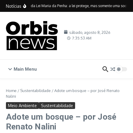
Ir para o conteúdo
Notícias
Vinte anos da Lei Maria da Penha: a lei protege, mas somente uma sociedade
sábado, agosto 8, 2026
7:35:53 AM
Main Menu
Home
/
Sustentabilidade
/
Adote um bosque – por José Renato
Nalini
Meio Ambiente
Sustentabilidade
Adote um bosque – por José
Renato Nalini