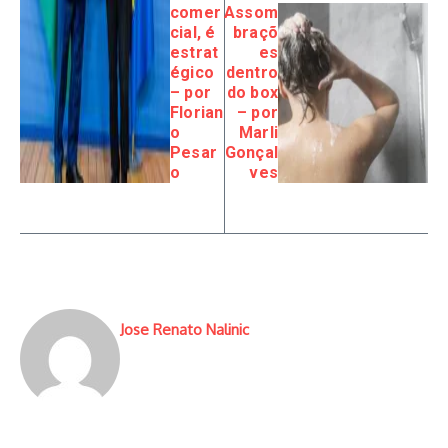
comer
Assom
cial, é
braçõ
estrat
es
égico
dentro
– por
do box
Florian
– por
o
Marli
Pesar
Gonçal
o
ves
Jose Renato Nalinic