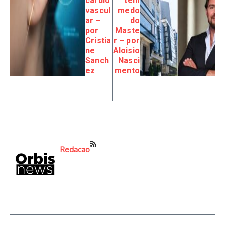
cardio
tem
vascul
medo
ar –
do
por
Maste
Cristia
r – por
ne
Aloisio
Sanch
Nasci
ez
mento
Redacao