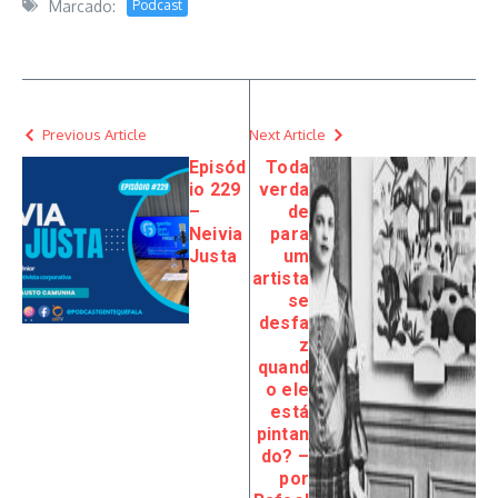
Marcado:
Podcast
Previous Article
Next Article
Episód
Toda
io 229
verda
–
de
Neivia
para
Justa
um
artista
se
desfa
z
quand
o ele
está
pintan
do? –
por