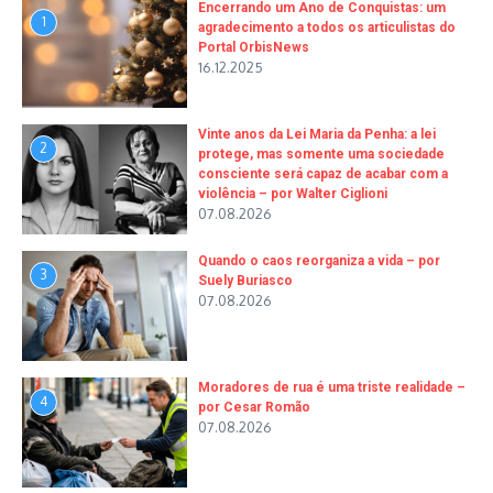
Encerrando um Ano de Conquistas: um
1
agradecimento a todos os articulistas do
Portal OrbisNews
16.12.2025
Vinte anos da Lei Maria da Penha: a lei
2
protege, mas somente uma sociedade
consciente será capaz de acabar com a
violência – por Walter Ciglioni
07.08.2026
Quando o caos reorganiza a vida – por
3
Suely Buriasco
07.08.2026
Moradores de rua é uma triste realidade –
4
por Cesar Romão
07.08.2026