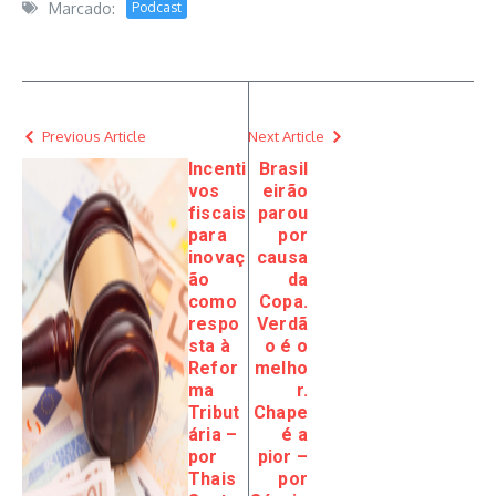
Marcado:
Podcast
Previous Article
Next Article
Incenti
Brasil
vos
eirão
fiscais
parou
para
por
inovaç
causa
ão
da
como
Copa.
respo
Verdã
sta à
o é o
Refor
melho
ma
r.
Tribut
Chape
ária –
é a
por
pior –
Thais
por