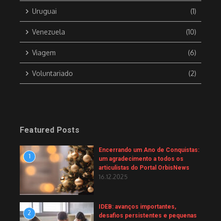
Uruguai
(1)
Venezuela
(10)
Viagem
(6)
Voluntariado
(2)
Featured Posts
Encerrando um Ano de Conquistas:
1
um agradecimento a todos os
articulistas do Portal OrbisNews
16.12.2025
IDEB: avanços importantes,
2
desafios persistentes e pequenas