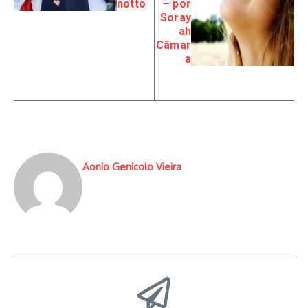
notto
– por
Soray
ah
Câmar
a
Aonio Genicolo Vieira