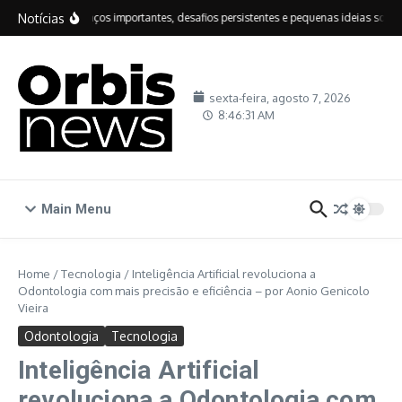
Ir para o conteúdo
Notícias
IDEB: avanços importantes, desafios persistentes e pequenas ideias sobre e
sexta-feira, agosto 7, 2026
8:46:32 AM
Main Menu
Home
/
Tecnologia
/
Inteligência Artificial revoluciona a
Odontologia com mais precisão e eficiência – por Aonio Genicolo
Vieira
Odontologia
Tecnologia
Inteligência Artificial
revoluciona a Odontologia com