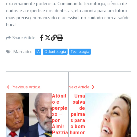
extremamente poderosa. Combinando tecnologia, ciência de
dados e a expertise dos dentistas, ela aponta para um futuro
mais preciso, humanizado e acessível no cuidado com a saúde
bucal.
Share Article
Marcado:
IA
Odontologia
Tecnologia
Previous Article
Next Article
Atônit
Uma
o e
salva
perple
de
xo –
palma
por
s para
Almir
o bom
Pazzia
humor