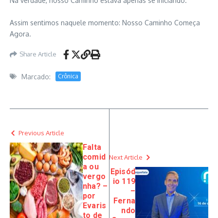
Na verdade, nosso Caminho estava apenas se iniciando.
Assim sentimos naquele momento: Nosso Caminho Começa
Agora.
Share Article
Marcado:
Crônica
Previous Article
Falta
comid
Next Article
a ou
Episód
vergo
io 119
nha? –
–
por
Ferna
Evaris
ndo
to de