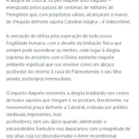
A alegria de colocar os pés naquele solo sagrado –
energizado pelos passos de centenas de milhares de
Peregrinos que, com propósitos vários, alcançaram o marco
de chegada defronte aquela Catedral mágica -, é indescritível.
A sensação de vitória pela superação de toda nossa
fragilidade humana, com o desafio da limitação física que
sempre pode assombrar as mentes, cede lugar à alegria
suprema do encontro com o Divino existente naquele
ambiente espiritual que nos envolve como um abraço
acolhedor do retorno à casa do Pairecebendo o seu filho
amado, portempos imemoráveis.
O impacto daquele momento, a alegria irradiando nos rostos
de todos aqueles que chegam e se prostam, literalmente, na
monumental praça defronte a Catedral, rodeada por prédios
medievais imponentes, mas
acolhedores, tem seu ápice quando adentrando o
extraordinário Santuário nos deparamos com a magnitude de
seu altar, cuja luz dourada irradia o Amor incondicional