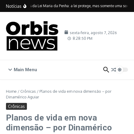
Ir para o conteúdo
Notícias
Vinte anos da Lei Maria da Penha: a lei protege, mas somente uma sociedad
sexta-feira, agosto 7, 2026
8:28:51 PM
Main Menu
Home
/
Crônicas
/
Planos de vida em nova dimensão – por
Dinamérico Aguiar
Crônicas
Planos de vida em nova
dimensão – por Dinamérico