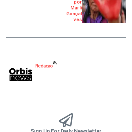
por
Marli
Gonçal
ves
Redacao
Sign Up For Daily Newsletter