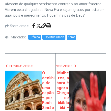
afastem de qualquer sentimento contrário ao amor fraterno.
Vibrem pela chegada da Nova Era e sejam gratos por estarem
aqui, pois é merecimento. Fiquem na paz de Deus”.
Share Article
Marcado:
Crônica
Espiritualidade
home
Previous Article
Next Article
O
Mulhe
declíni
res, a
o de
hora é
uma
agora.
nação
Chega
– por
de
Foch
bláblá
Simão
blá –