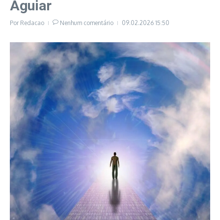
Aguiar
Por
Redacao
Nenhum comentário
09.02.2026
15:50