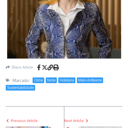
Share Article
Marcado:
Clima
home
Hotelaria
Meio-Ambiente
Sustentabilidade
Previous Article
Next Article