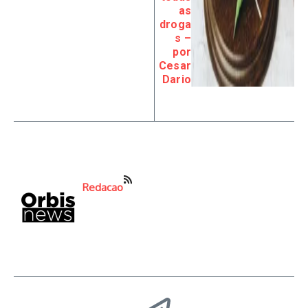
as
droga
s –
por
Cesar
Dario
Redacao