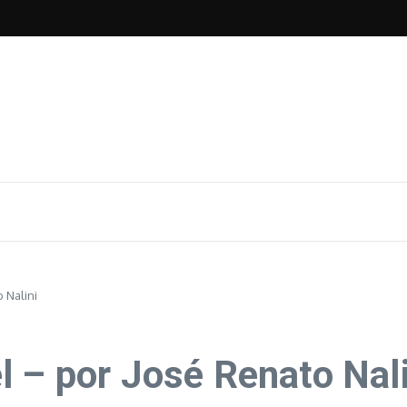
 Buriasco
onde mais importa – por Márcio Coelho
ando o que não precisamos? – por Bruna Gayoso
 Nalini
l – por José Renato Nali