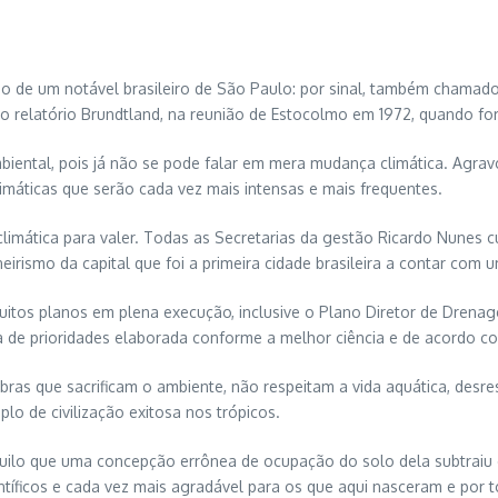
o de um notável brasileiro de São Paulo: por sinal, também chamado 
do relatório Brundtland, na reunião de Estocolmo em 1972, quando for
ambiental, pois já não se pode falar em mera mudança climática. Agra
imáticas que serão cada vez mais intensas e mais frequentes.
limática para valer. Todas as Secretarias da gestão Ricardo Nunes c
eirismo da capital que foi a primeira cidade brasileira a contar com 
tos planos em plena execução, inclusive o Plano Diretor de Drenage
la de prioridades elaborada conforme a melhor ciência e de acordo 
ras que sacrificam o ambiente, não respeitam a vida aquática, desre
lo de civilização exitosa nos trópicos.
uilo que uma concepção errônea de ocupação do solo dela subtraiu 
tíficos e cada vez mais agradável para os que aqui nasceram e por t