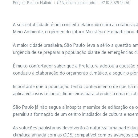
Por
Jose Renato Nalinic
Nenhum comentário
07.10.2025
12:06
A sustentabilidade é um conceito elaborado com a colaboraçã
Meio Ambiente, o gérmen do futuro Ministério. Ele participou 
A maior cidade brasileira, São Paulo, leva a sério a questão 
urgência de se preparar a população diante de emergências cl
É muito confortador saber que a Prefeitura adotou a questão c
conduziu à elaboração do orçamento climático, a seguir o pion
Importante que a população tenha conhecimento de que há mui
aplica vultosos recursos financeiros para atender a uma esca
São Paulo já não segue a inóspita mesmice de edificação de ob
permitiu a formação de um centro irradiador de cultura e exemp
As soluções paulistanas devolverão à natureza uma parte daq
climática afinada com as ODS, compatível com os avanços cien