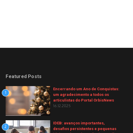
Featured Posts
Encerrando um Ano de Conquistas:
1
um agradecimento a todos os
articulistas do Portal OrbisNews
16.12.2025
IDEB: avanços importantes,
2
desafios persistentes e pequenas