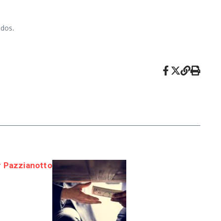
odos.
r Pazzianotto