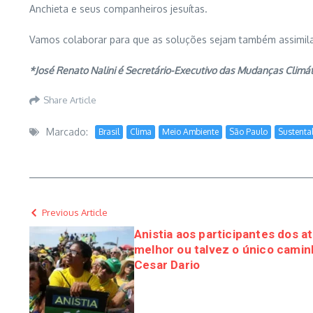
Anchieta e seus companheiros jesuítas.
Vamos colaborar para que as soluções sejam também assimila
*José Renato Nalini é Secretário-Executivo das Mudanças Climát
Share Article
Marcado:
Brasil
Clima
Meio Ambiente
São Paulo
Sustenta
Previous Article
Anistia aos participantes dos at
melhor ou talvez o único camin
Cesar Dario