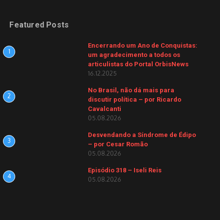
Featured Posts
Encerrando um Ano de Conquistas:
1
um agradecimento a todos os
articulistas do Portal OrbisNews
16.12.2025
No Brasil, não dá mais para
2
discutir política – por Ricardo
Cavalcanti
05.08.2026
Desvendando a Síndrome de Édipo
3
– por Cesar Romão
05.08.2026
Episódio 318 – Iseli Reis
4
05.08.2026