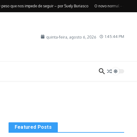
o que nos impede de seguir – por Suely Buriasco
O novo normal – por Roberto 
1:45:45 PM
quinta-feira, agosto 6, 2026
Featured Posts