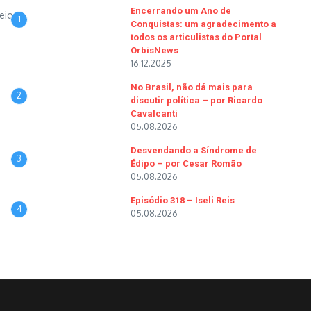
Encerrando um Ano de
eio
1
Conquistas: um agradecimento a
todos os articulistas do Portal
OrbisNews
16.12.2025
No Brasil, não dá mais para
2
discutir política – por Ricardo
Cavalcanti
05.08.2026
Desvendando a Síndrome de
3
Édipo – por Cesar Romão
05.08.2026
Episódio 318 – Iseli Reis
4
05.08.2026