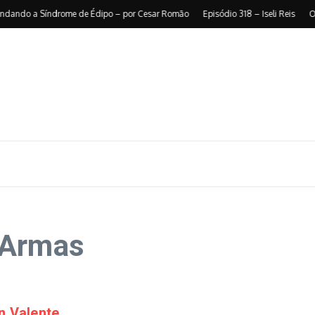
do a Síndrome de Édipo – por Cesar Romão
Episódio 318 – Iseli Reis
O pes
 Armas
n Valente