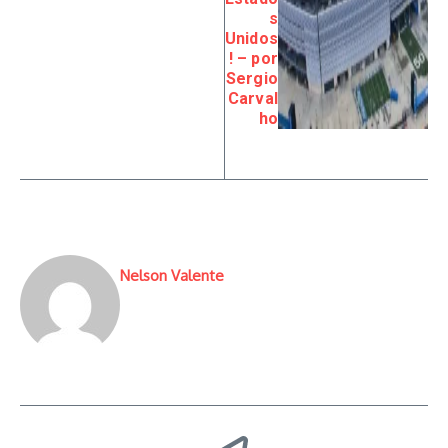
s
Unidos
! – por
Sergio
Carval
ho
Nelson Valente