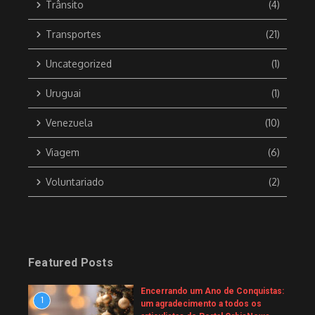
Trânsito
(4)
Transportes
(21)
Uncategorized
(1)
Uruguai
(1)
Venezuela
(10)
Viagem
(6)
Voluntariado
(2)
Featured Posts
Encerrando um Ano de Conquistas:
1
um agradecimento a todos os