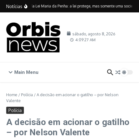
Ir para o conteúdo
Notícias
Vinte anos da Lei Maria da Penha: a lei protege, mas somente uma sociedade c
sábado, agosto 8, 2026
4:09:28 AM
Main Menu
Home
/
Polícia
/
A decisão em acionar o gatilho – por Nelson
Valente
Polícia
A decisão em acionar o gatilho
– por Nelson Valente