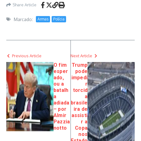
Share Article
Marcado:
Armas
Polícia
Previous Article
Next Article
O fim
Trump
esper
pode
ado,
impedi
ou a
r
batalh
torcid
a
a
adiada
brasile
– por
ira de
Almir
assisti
Pazzia
r a
notto
Copa
nos
Estado