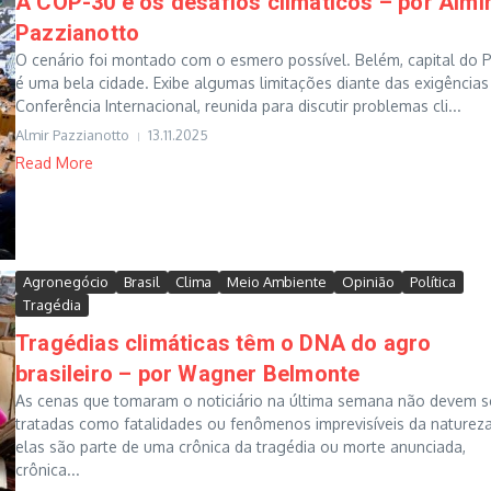
A COP-30 e os desafios climáticos – por Almi
Pazzianotto
O cenário foi montado com o esmero possível. Belém, capital do P
é uma bela cidade. Exibe algumas limitações diante das exigências
Conferência Internacional, reunida para discutir problemas cli...
Almir Pazzianotto
13.11.2025
Read More
Agronegócio
Brasil
Clima
Meio Ambiente
Opinião
Política
Tragédia
Tragédias climáticas têm o DNA do agro
brasileiro – por Wagner Belmonte
As cenas que tomaram o noticiário na última semana não devem s
tratadas como fatalidades ou fenômenos imprevisíveis da natureza
elas são parte de uma crônica da tragédia ou morte anunciada,
crônica...