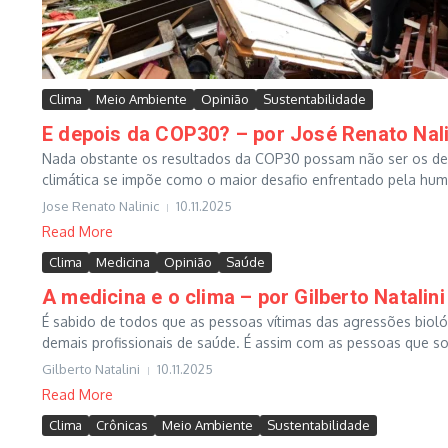
Clima
Meio Ambiente
Opinião
Sustentabilidade
E depois da COP30? – por José Renato Nali
Nada obstante os resultados da COP30 possam não ser os des
climática se impõe como o maior desafio enfrentado pela hum
Jose Renato Nalinic
10.11.2025
Read More
Clima
Medicina
Opinião
Saúde
A medicina e o clima – por Gilberto Natalini
É sabido de todos que as pessoas vítimas das agressões biol
demais profissionais de saúde. É assim com as pessoas que s
Gilberto Natalini
10.11.2025
Read More
Clima
Crônicas
Meio Ambiente
Sustentabilidade