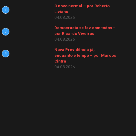
O novo normal – por Roberto
2
Livianu
04.08.2026
Democracia se faz com todos –
3
por Ricardo Viveiros
04.08.2026
Nova Previdência já,
4
enquanto é tempo – por Marcos
Cintra
04.08.2026