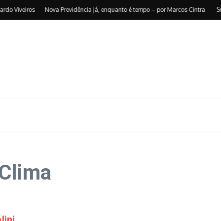
Viveiros
Nova Previdência já, enquanto é tempo – por Marcos Cintra
Supere
 Clima
lini