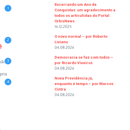
Encerrando um Ano de
1
Conquistas: um agradecimento a
todos os articulistas do Portal
OrbisNews
16.12.2025
O novo normal – por Roberto
2
Livianu
é
04.08.2026
Democracia se faz com todos –
3
não
por Ricardo Viveiros
04.08.2026
pria
Nova Previdência já,
4
enquanto é tempo – por Marcos
Cintra
04.08.2026