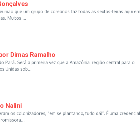
 Gonçalves
reunião que um grupo de coreanos faz todas as sextas-feiras aqui e
as. Muitos ...
 por Dimas Ramalho
 Pará. Será a primeira vez que a Amazônia, região central para o
es Unidas sob...
o Nalini
ram os colonizadores, “em se plantando, tudo dá!”. É uma credencia
promissora...