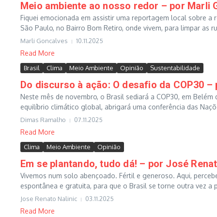
Meio ambiente ao nosso redor – por Marli
Fiquei emocionada em assistir uma reportagem local sobre a 
São Paulo, no Bairro Bom Retiro, onde vivem, para limpar as ru
Marli Goncalves
10.11.2025
Read More
Brasil
Clima
Meio Ambiente
Opinião
Sustentabilidade
Do discurso à ação: O desafio da COP30 –
Neste mês de novembro, o Brasil sediará a COP30, em Belém do
equilíbrio climático global, abrigará uma conferência das Naçõ
Dimas Ramalho
07.11.2025
Read More
Clima
Meio Ambiente
Opinião
Em se plantando, tudo dá! – por José Renat
Vivemos num solo abençoado. Fértil e generoso. Aqui, percebe
espontânea e gratuita, para que o Brasil se torne outra vez a 
Jose Renato Nalinic
03.11.2025
Read More