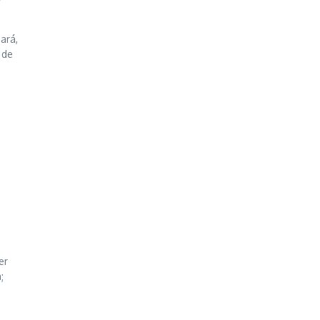
r
ará,
 de
er
;