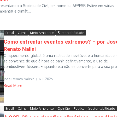
esentando a Sociedade Civil, em nome da AFPESP. Estive em várias
iental e climát...
Brasil
Clima
Meio Ambiente
Sustentabilidade
Como enfrentar eventos extremos? – por Jos
Renato Nalini
O aquecimento global é uma realidade inevitável e a humanidade 
se convence de que é hora de banir, definitivamente, o uso de
combustíveis fósseis. Enquanto ela não se converte para a sua pró
s...
Jose Renato Nalinic
17.11.2025
Read More
Brasil
Clima
Meio Ambiente
Opinião
Política
Sustentabilidade