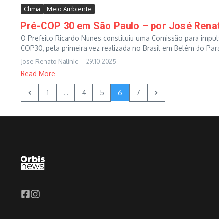
Clima
Meio Ambiente
Pré-COP 30 em São Paulo – por José Renat
O Prefeito Ricardo Nunes constituiu uma Comissão para impul
COP30, pela primeira vez realizada no Brasil em Belém do Pará
Jose Renato Nalinic
29.10.2025
Read More
1
...
4
5
6
7