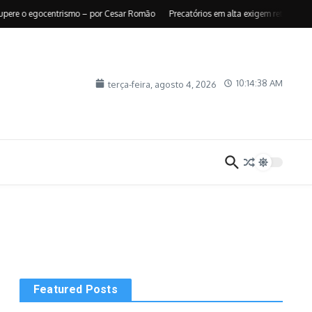
 o egocentrismo – por Cesar Romão
Precatórios em alta exigem retomada do te
10:14:39 AM
terça-feira, agosto 4, 2026
Featured Posts