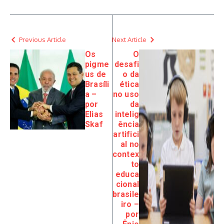
Previous Article
Next Article
Os
O
pigme
desafi
us de
o da
Brasíli
ética
a –
no uso
por
da
Elias
intelig
Skaf
ência
artifici
al no
contex
to
educa
cional
brasile
iro –
por