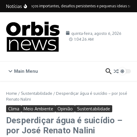
Ir para o conteúdo
Notícias
IDEB: avanços importantes, desafios persistentes e pequenas ideias sobre 
quinta-feira, agosto 6, 2026
1:04:27 AM
Main Menu
Home
/
Sustentabilidade
/
Desperdiçar água é suicídio – por José
Renato Nalini
Clima
Meio Ambiente
Opinião
Sustentabilidade
Desperdiçar água é suicídio –
por José Renato Nalini