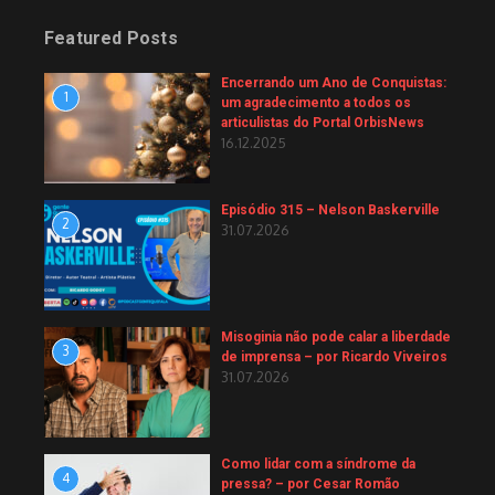
Featured Posts
Encerrando um Ano de Conquistas:
1
um agradecimento a todos os
articulistas do Portal OrbisNews
16.12.2025
Episódio 315 – Nelson Baskerville
2
31.07.2026
Misoginia não pode calar a liberdade
3
de imprensa – por Ricardo Viveiros
31.07.2026
Como lidar com a síndrome da
4
pressa? – por Cesar Romão