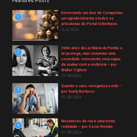
Featured Posts
Encerrando um Ano de Conquistas:
1
um agradecimento a todos os
articulistas do Portal OrbisNews
16.12.2025
Vinte anos da Lei Maria da Penha: a
2
lei protege, mas somente uma
sociedade consciente será capaz
de acabar com a violência – por
Walter Ciglioni
07.08.2026
Quando o caos reorganiza a vida –
3
por Suely Buriasco
07.08.2026
Moradores de rua é uma triste
4
realidade – por Cesar Romão
07.08.2026