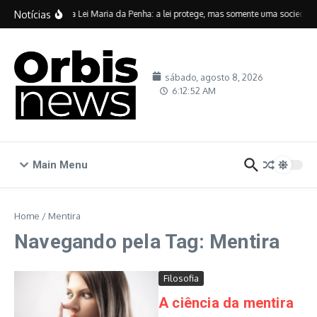
Ir para o conteúdo
Notícias
Vinte anos da Lei Maria da Penha: a lei protege, mas somente uma sociedade 
sábado, agosto 8, 2026
6:12:52 AM
Main Menu
Home
/
Mentira
Navegando pela Tag: Mentira
Filosofia
A ciência da mentira