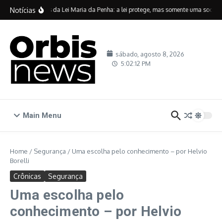
Ir para o conteúdo
Notícias
Vinte anos da Lei Maria da Penha: a lei protege, mas somente uma sociedad
sábado, agosto 8, 2026
5:02:13 PM
Main Menu
Home
/
Segurança
/
Uma escolha pelo conhecimento – por Helvio
Borelli
Crônicas
Segurança
Uma escolha pelo
conhecimento – por Helvio