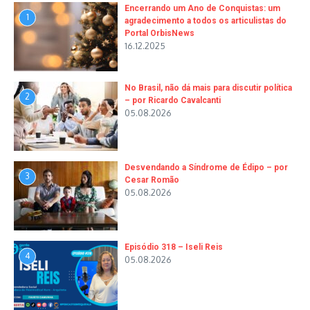
Encerrando um Ano de Conquistas: um
1
agradecimento a todos os articulistas do
Portal OrbisNews
16.12.2025
No Brasil, não dá mais para discutir política
2
– por Ricardo Cavalcanti
05.08.2026
Desvendando a Síndrome de Édipo – por
3
Cesar Romão
05.08.2026
Episódio 318 – Iseli Reis
4
05.08.2026