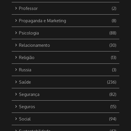
Professor
(2)
Propaganda e Marketing
(8)
Psicologia
(88)
Relacionamento
(30)
Religião
(13)
Russia
(3)
Saúde
(236)
Segurança
(82)
Seguros
(15)
Social
(94)