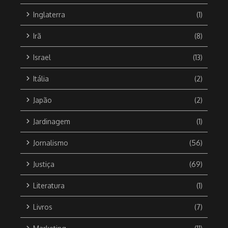
Inglaterra
(1)
Irã
(8)
Israel
(13)
Itália
(2)
Japão
(2)
Jardinagem
(1)
Jornalismo
(56)
Justiça
(69)
Literatura
(1)
Livros
(7)