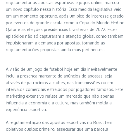
regulamentar as apostas esportivas e jogos online, marcou
um novo capítulo nessa história. Essa medida legislativa veio
em um momento oportuno, após um pico de interesse gerado
por eventos de grande escala como a Copa do Mundo FIFA no
Qatar e as eleições presidenciais brasileiras de 2022. Estes
episódios não só capturaram a atenção global como também
impulsionaram a demanda por apostas, tornando as
regulamentações propostas ainda mais pertinentes.
A visão de um jogo de futebol hoje em dia inevitavelmente
inclui a presença marcante de anúncios de apostas, seja
através de patrocínios a clubes, nas transmissões ou em
intervalos comerciais estrelados por jogadores famosos. Este
marketing extensivo reflete um mercado que não apenas
influencia a economia e a cultura, mas também molda a
experiência esportiva.
A regulamentação das apostas esportivas no Brasil tem
objetivos duplos: primeiro, assegurar que uma parcela