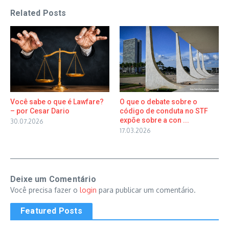
Related Posts
Você sabe o que é Lawfare?
O que o debate sobre o
– por Cesar Dario
código de conduta no STF
expõe sobre a con ...
30.07.2026
17.03.2026
Deixe um Comentário
Você precisa fazer o
login
para publicar um comentário.
Featured Posts