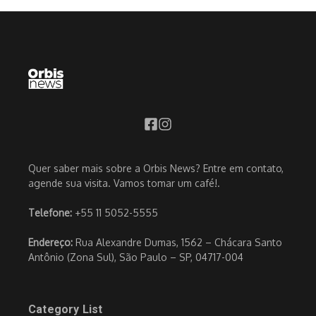
Quer saber mais sobre a Orbis News? Entre em contato,
agende sua visita. Vamos tomar um café!.
Telefone:
+55 11 5052-5555
Endereço:
Rua Alexandre Dumas, 1562 – Chácara Santo
Antônio (Zona Sul), São Paulo – SP, 04717-004
Category List