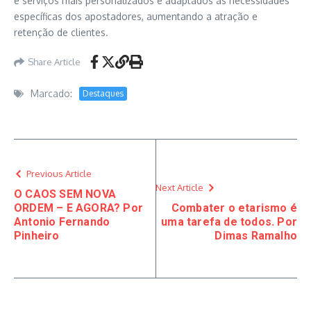
e serviços mais personalizados e adaptados às necessidades
específicas dos apostadores, aumentando a atração e
retenção de clientes.
Share Article
Marcado:
Destaques
Previous Article
Next Article
O CAOS SEM NOVA
ORDEM – E AGORA? Por
Combater o etarismo é
Antonio Fernando
uma tarefa de todos. Por
Pinheiro
Dimas Ramalho