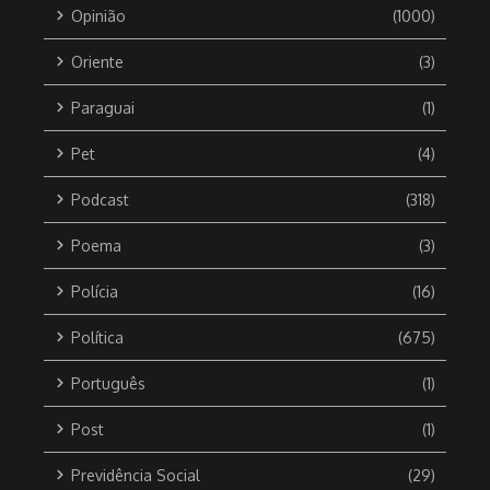
Opinião
(1000)
Oriente
(3)
Paraguai
(1)
Pet
(4)
Podcast
(318)
Poema
(3)
Polícia
(16)
Política
(675)
Português
(1)
Post
(1)
Previdência Social
(29)