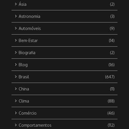
Ásia
(2)
Astronomia
(3)
Automóveis
(9)
Bem-Estar
(14)
Biografia
(2)
Blog
(16)
Brasil
(647)
China
(11)
Clima
(88)
Comércio
(46)
Comportamentos
(112)