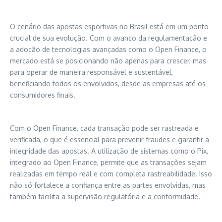
O cenário das apostas esportivas no Brasil está em um ponto
crucial de sua evolução. Com o avanço da regulamentação e
a adoção de tecnologias avançadas como o Open Finance, o
mercado está se posicionando não apenas para crescer, mas
para operar de maneira responsável e sustentável,
beneficiando todos os envolvidos, desde as empresas até os
consumidores finais.
Com o Open Finance, cada transação pode ser rastreada e
verificada, o que é essencial para prevenir fraudes e garantir a
integridade das apostas. A utilização de sistemas como o Pix,
integrado ao Open Finance, permite que as transações sejam
realizadas em tempo real e com completa rastreabilidade. Isso
não só fortalece a confiança entre as partes envolvidas, mas
também facilita a supervisão regulatória e a conformidade.