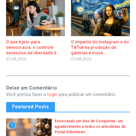
O que é pior para
O impacto do Instagram e do
democracia: o controle
TikTok na produção de
excessivo da liberdade d ...
galerias e muse ...
03.08.2026
03.08.2026
Deixe um Comentário
Você precisa fazer o
login
para publicar um comentário.
Featured Posts
Encerrando um Ano de Conquistas: um
1
agradecimento a todos os articulistas do
Portal OrbisNews