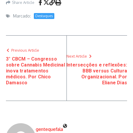
Share Article
Marcado:
Destaques
Previous Article
Next Article
3° CBCM – Congresso
sobre Cannabis Medicinal
Intersecções e reflexões:
inova tratamentos
BBB versus Cultura
médicos. Por Chico
Organizacional. Por
Damasco
Eliane Dias
gentequefala