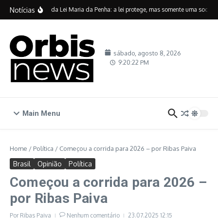
Ir para o conteúdo
Notícias
Vinte anos da Lei Maria da Penha: a lei protege, mas somente uma sociedad
sábado, agosto 8, 2026
9:20:23 PM
Main Menu
Home
/
Política
/
Começou a corrida para 2026 – por Ribas Paiva
Brasil
Opinião
Política
Começou a corrida para 2026 –
por Ribas Paiva
Por
Ribas Paiva
Nenhum comentário
23.07.2025
12:15