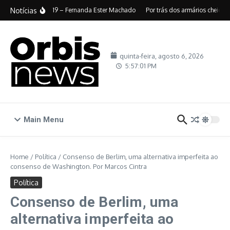
Ir para o conteúdo
Notícias
Episódio 319 – Fernanda Ester Machado
Por trás dos armários cheios:
quinta-feira, agosto 6, 2026
5:57:02 PM
Main Menu
Home
/
Política
/
Consenso de Berlim, uma alternativa imperfeita ao
consenso de Washington. Por Marcos Cintra
Política
Consenso de Berlim, uma
alternativa imperfeita ao