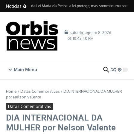
Ir para o conteúdo
Notícias
Vinte anos da Lei Maria da Penha: a lei protege, mas somente uma sociedade
sábado, agosto 8, 2026
10:42:40 PM
Main Menu
Home
/
Datas Comemorativas
/
DIA INTERNACIONAL DA MULHER
por Nelson Valente
Datas Comemorativas
DIA INTERNACIONAL DA
MULHER por Nelson Valente