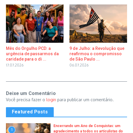
Mês do Orgulho PCD: a
9 de Julho: a Revolução que
urgência de passarmos da
reafirmou o compromisso
caridade para o di ...
de São Paulo ...
17.07.2026
06.07.2026
Deixe um Comentário
Você precisa fazer o
login
para publicar um comentário.
Featured Posts
Encerrando um Ano de Conquistas: um
1
agradecimento a todos os articulistas do