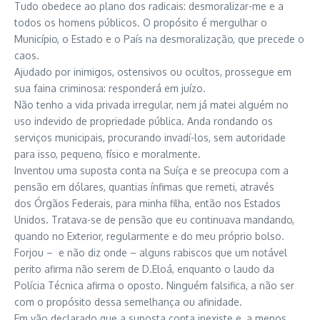
Tudo obedece ao plano dos radicais: desmoralizar-me e a
todos os homens públicos. O propósito é mergulhar o
Município, o Estado e o País na desmoralização, que precede o
caos.
Ajudado por inimigos, ostensivos ou ocultos, prossegue em
sua faina criminosa: responderá em juízo.
Não tenho a vida privada irregular, nem já matei alguém no
uso indevido de propriedade pública. Anda rondando os
serviços municipais, procurando invadí-los, sem autoridade
para isso, pequeno, físico e moralmente.
Inventou uma suposta conta na Suíça e se preocupa com a
pensão em dólares, quantias ínfimas que remeti, através
dos Órgãos Federais, para minha filha, então nos Estados
Unidos. Tratava-se de pensão que eu continuava mandando,
quando no Exterior, regularmente e do meu próprio bolso.
Forjou – e não diz onde – alguns rabiscos que um notável
perito afirma não serem de D.Eloá, enquanto o laudo da
Polícia Técnica afirma o oposto. Ninguém falsifica, a não ser
com o propósito dessa semelhança ou afinidade.
Em vão declarado que a suposta conta inexiste e, a menos