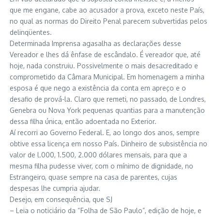
que me engane, cabe ao acusador a prova, exceto neste País,
no qual as normas do Direito Penal parecem subvertidas pelos
delinqüentes.
Determinada Imprensa agasalha as declarações desse
Vereador e lhes dá ênfase de escândalo. É vereador que, até
hoje, nada construiu. Possivelmente o mais desacreditado e
comprometido da Câmara Municipal. Em homenagem a minha
esposa é que nego a existência da conta em apreço e o
desafio de prová-la. Claro que remeti, no passado, de Londres,
Genebra ou Nova York pequenas quantias para a manutenção
dessa filha única, então adoentada no Exterior.
Aí recorri ao Governo Federal. E, ao longo dos anos, sempre
obtive essa licença em nosso País. Dinheiro de subsistência no
valor de l.000, 1.500, 2.000 dólares mensais, para que a
mesma filha pudesse viver, com o mínimo de dignidade, no
Estrangeiro, quase sempre na casa de parentes, cujas
despesas lhe cumpria ajudar.
Desejo, em consequência, que SJ
– Leia o noticiário da “Folha de São Paulo”, edição de hoje, e