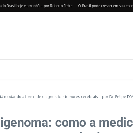
sil hoje e amanhã – por Roberto Freire
O Brasil pode crescer em sua economia 
á mudando a forma de diagnosticar tumores cerebrais – por Dr. Felipe D’
pigenoma: como a medic