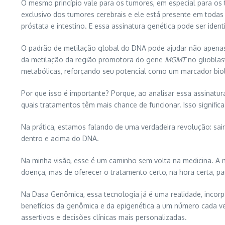
O mesmo princípio vale para os tumores, em especial para os 
exclusivo dos tumores cerebrais e ele está presente em tod
próstata e intestino. E essa assinatura genética pode ser ide
O padrão de metilação global do DNA pode ajudar não apena
da metilação da região promotora do gene
MGMT
no glioblas
metabólicas, reforçando seu potencial como um marcador biol
Por que isso é importante? Porque, ao analisar essa assinatu
quais tratamentos têm mais chance de funcionar. Isso signific
Na prática, estamos falando de uma verdadeira revolução: sai
dentro e acima do DNA.
Na minha visão, esse é um caminho sem volta na medicina. A 
doença, mas de oferecer o tratamento certo, na hora certa, pa
Na Dasa Genômica, essa tecnologia já é uma realidade, incorpo
benefícios da genômica e da epigenética a um número cada ve
assertivos e decisões clínicas mais personalizadas.