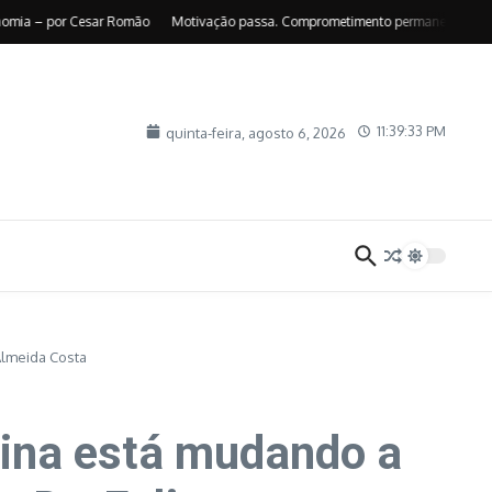
– por Cesar Romão
Motivação passa. Comprometimento permanece – por Suely 
11:39:34 PM
quinta-feira, agosto 6, 2026
Almeida Costa
ina está mudando a