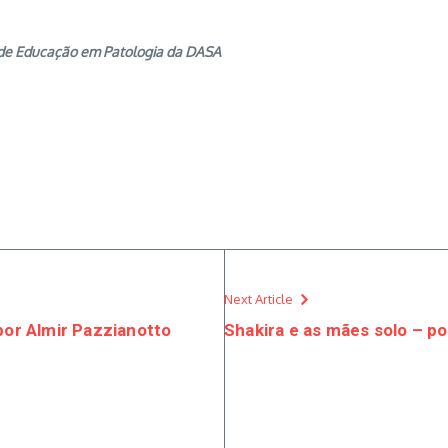
o de Educação em Patologia da DASA
Next Article
por Almir Pazzianotto
Shakira e as mães solo – p