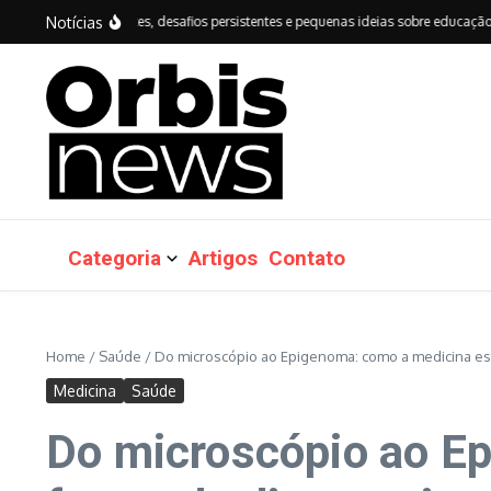
Ir para o conteúdo
Notícias
anços importantes, desafios persistentes e pequenas ideias sobre educação do Bra
Categoria
Artigos
Contato
Home
/
Saúde
/
Do microscópio ao Epigenoma: como a medicina est
Medicina
Saúde
Do microscópio ao E