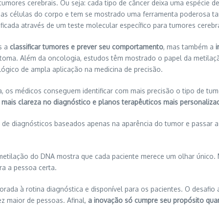
tumores cerebrais. Ou seja: cada tipo de câncer deixa uma espécie 
as as células do corpo e tem se mostrado uma ferramenta poderosa 
ntificada através de um teste molecular específico para tumores cereb
s a
classificar tumores e prever seu comportamento
, mas também a
i
toma. Além da oncologia, estudos têm mostrado o papel da metilaç
ógico de ampla aplicação na medicina de precisão.
ra, os médicos conseguem identificar com mais precisão o tipo de tum
a
mais clareza no diagnóstico e planos terapêuticos mais personaliza
r de diagnósticos baseados apenas na aparência do tumor e passar a 
metilação do DNA mostra que cada paciente merece um olhar único. 
ra a pessoa certa.
rada à rotina diagnóstica e disponível para os pacientes. O desafio
z maior de pessoas. Afinal,
a inovação só cumpre seu propósito qua