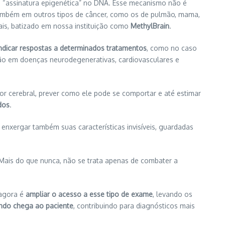
de “assinatura epigenética” no DNA. Esse mecanismo não é
também em outros tipos de câncer, como os de pulmão, mama,
rais, batizado em nossa instituição como
MethylBrain
.
ndicar respostas a determinados tratamentos
, como no caso
ão em doenças neurodegenerativas, cardiovasculares e
or cerebral, prever como ele pode se comportar e até estimar
dos
.
enxergar também suas características invisíveis, guardadas
Mais do que nunca, não se trata apenas de combater a
 agora é
ampliar o acesso a esse tipo de exame
, levando os
ndo chega ao paciente
, contribuindo para diagnósticos mais