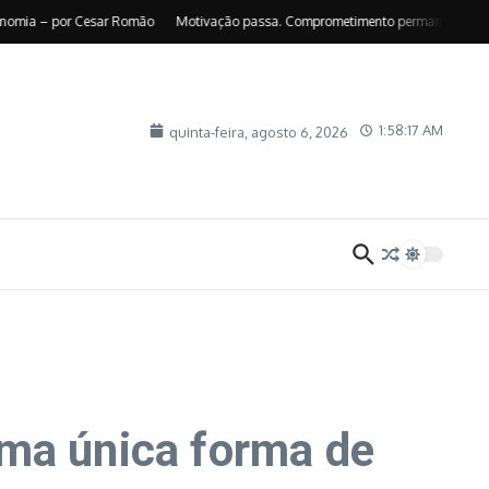
– por Cesar Romão
Motivação passa. Comprometimento permanece – por Suely 
1:58:19 AM
quinta-feira, agosto 6, 2026
uma única forma de