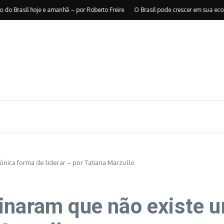
il hoje e amanhã – por Roberto Freire
O Brasil pode crescer em sua economia 
nica forma de liderar – por Tatiana Marzullo
inaram que não existe 