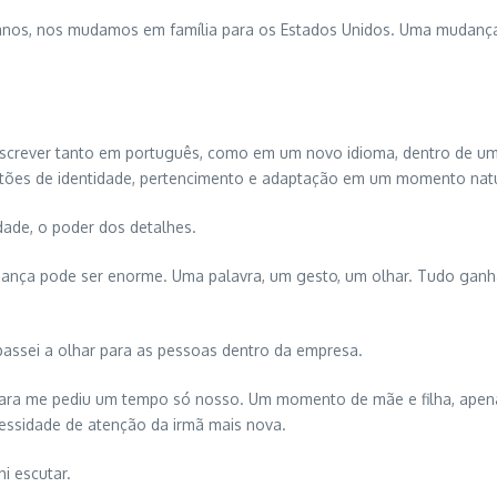
ês anos, nos mudamos em família para os Estados Unidos. Uma mudanç
 escrever tanto em português, como em um novo idioma, dentro de u
stões de identidade, pertencimento e adaptação em um momento natu
dade, o poder dos detalhes.
criança pode ser enorme. Uma palavra, um gesto, um olhar. Tudo ga
passei a olhar para as pessoas dentro da empresa.
ra me pediu um tempo só nosso. Um momento de mãe e filha, apenas n
essidade de atenção da irmã mais nova.
i escutar.