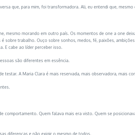
sa que, para mim, foi transformadora. Ali, eu entendi que, mesmo den
o time, mesmo morando em outro país. Os momentos de one a one de
os é sobre trabalho. Ouço sobre sonhos, medos, fé, paixões, ambiçõ
E cabe ao líder perceber isso.
pessoas são diferentes em essência.
de testar. A Maria Clara é mais reservada, mais observadora, mais con
ntes.
 de comportamento. Quem falava mais era visto. Quem se posiciona
sas diferenças e não exigir o mesmo de todos.