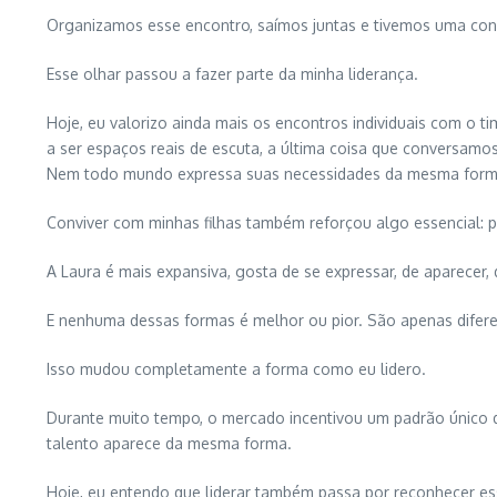
Organizamos esse encontro, saímos juntas e tivemos uma conver
Esse olhar passou a fazer parte da minha liderança.
Hoje, eu valorizo ainda mais os encontros individuais com 
a ser espaços reais de escuta, a última coisa que conversam
Nem todo mundo expressa suas necessidades da mesma forma. 
Conviver com minhas filhas também reforçou algo essencial: 
A Laura é mais expansiva, gosta de se expressar, de aparecer, 
E nenhuma dessas formas é melhor ou pior. São apenas difere
Isso mudou completamente a forma como eu lidero.
Durante muito tempo, o mercado incentivou um padrão único
talento aparece da mesma forma.
Hoje, eu entendo que liderar também passa por reconhecer es