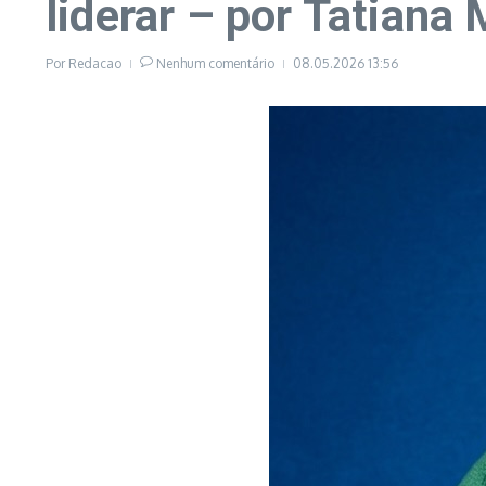
liderar – por Tatiana 
Por
Redacao
Nenhum comentário
08.05.2026
13:56