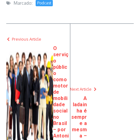
Marcado:
Podcast
Previous Article
O
serviç
o
públic
o
como
motor
Next Article
de
mobili
A
dade
ladain
social
ha é
no
sempr
Brasil
e a
– por
mesm
Antoni
a –