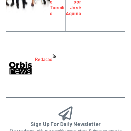
o
por
Tuccili
José
o
Aquino
Redacao
Sign Up For Daily Newsletter
Stay updated with our weekly newsletter. Subscribe now to