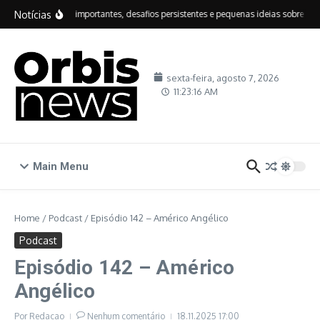
Ir para o conteúdo
Notícias
IDEB: avanços importantes, desafios persistentes e pequenas ideias sobre educ
sexta-feira, agosto 7, 2026
11:23:17 AM
Main Menu
Home
/
Podcast
/
Episódio 142 – Américo Angélico
Podcast
Episódio 142 – Américo
Angélico
Por
Redacao
Nenhum comentário
18.11.2025
17:00