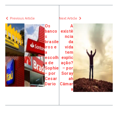
Previous Article
Next Article
Os
A
banco
existê
s
ncia
brasile
da
iros e
vida
a
tem
escolh
explic
a de
ação?
Sophie
– por
– por
Soray
Cesar
ah
Dario
Câmar
a