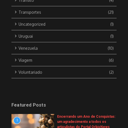
Trânsito
(4)
Transportes
(21)
Uncategorized
(1)
Uruguai
(1)
Venezuela
(10)
Viagem
(6)
Voluntariado
(2)
Featured Posts
Encerrando um Ano de Conquistas:
1
um agradecimento a todos os
articulistas do Portal OrbisNews