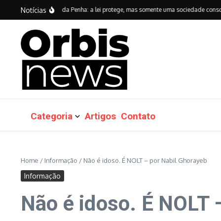
Ir para o conteúdo
Notícias
anos da Lei Maria da Penha: a lei protege, mas somente uma sociedade consciente 
Categoria
Artigos
Contato
Home
/
Informação
/
Não é idoso. É NOLT – por Nabil Ghorayeb
Informação
Não é idoso. É NOLT 