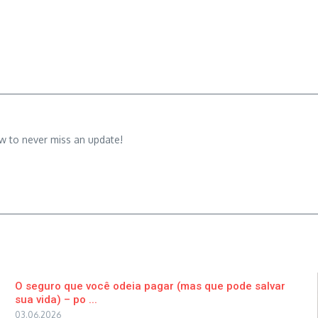
w to never miss an update!
O seguro que você odeia pagar (mas que pode salvar
sua vida) – po ...
03.06.2026