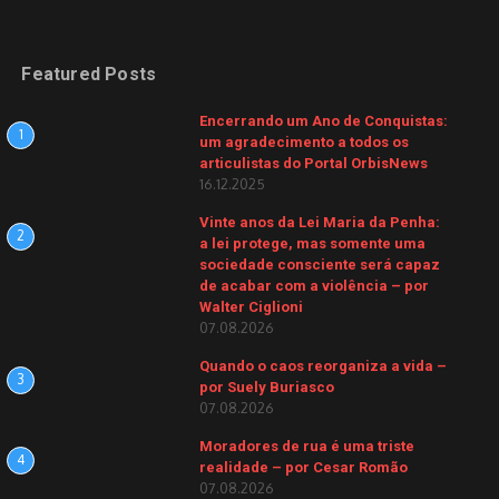
Featured Posts
Encerrando um Ano de Conquistas:
1
um agradecimento a todos os
articulistas do Portal OrbisNews
16.12.2025
Vinte anos da Lei Maria da Penha:
2
a lei protege, mas somente uma
sociedade consciente será capaz
de acabar com a violência – por
Walter Ciglioni
07.08.2026
Quando o caos reorganiza a vida –
3
por Suely Buriasco
07.08.2026
Moradores de rua é uma triste
4
realidade – por Cesar Romão
07.08.2026