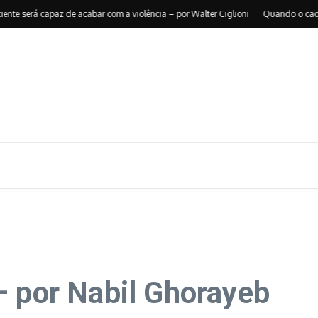
será capaz de acabar com a violência – por Walter Ciglioni
Quando o caos reor
– por Nabil Ghorayeb