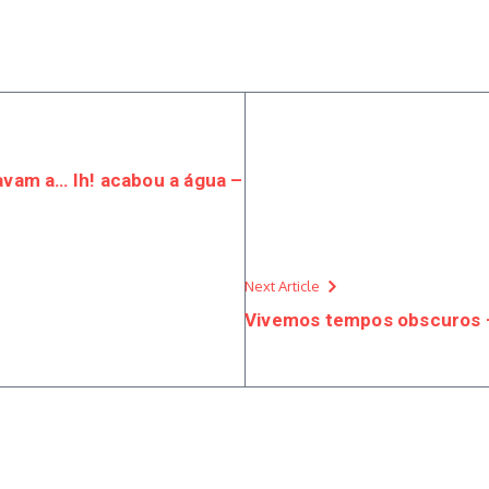
avam a… Ih! acabou a água –
Next Article
Vivemos tempos obscuros –