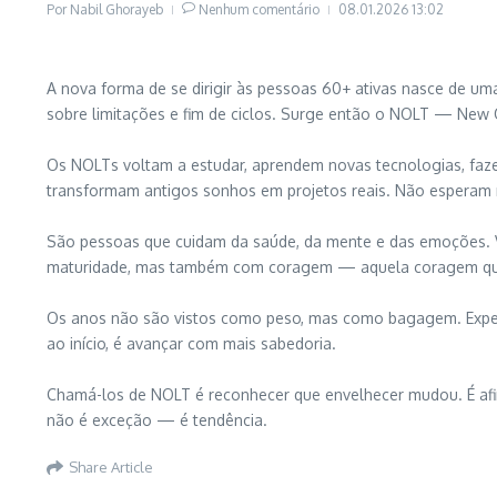
Por
Nabil Ghorayeb
Nenhum comentário
08.01.2026
13:02
A nova forma de se dirigir às pessoas 60+ ativas nasce de uma
sobre limitações e fim de ciclos. Surge então o NOLT — New 
Os NOLTs voltam a estudar, aprendem novas tecnologias, faz
transformam antigos sonhos em projetos reais. Não esperam 
São pessoas que cuidam da saúde, da mente e das emoções. Vi
maturidade, mas também com coragem — aquela coragem que
Os anos não são vistos como peso, mas como bagagem. Experiê
ao início, é avançar com mais sabedoria.
Chamá-los de NOLT é reconhecer que envelhecer mudou. É afir
não é exceção — é tendência.
Share Article