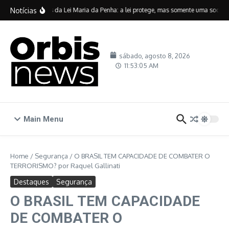
Ir para o conteúdo
Notícias
Vinte anos da Lei Maria da Penha: a lei protege, mas somente uma sociedad
sábado, agosto 8, 2026
11:53:06 AM
Main Menu
Home
/
Segurança
/
O BRASIL TEM CAPACIDADE DE COMBATER O
TERRORISMO? por Raquel Gallinati
Destaques
Segurança
O BRASIL TEM CAPACIDADE
DE COMBATER O