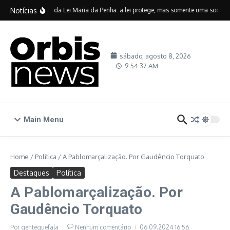
Ir para o conteúdo
Notícias
Vinte anos da Lei Maria da Penha: a lei protege, mas somente uma sociedad
sábado, agosto 8, 2026
9:54:38 AM
Main Menu
Home
/
Política
/
A Pablomarçalização. Por Gaudêncio Torquato
Destaques
Política
A Pablomarçalização. Por
Gaudêncio Torquato
Por
gentequefala
Nenhum comentário
06.09.2024
16:56