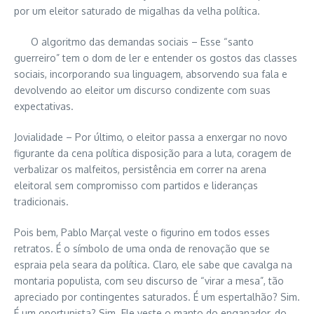
por um eleitor saturado de migalhas da velha política.
O algoritmo das demandas sociais – Esse “santo
guerreiro” tem o dom de ler e entender os gostos das classes
sociais, incorporando sua linguagem, absorvendo sua fala e
devolvendo ao eleitor um discurso condizente com suas
expectativas.
Jovialidade – Por último, o eleitor passa a enxergar no novo
figurante da cena política disposição para a luta, coragem de
verbalizar os malfeitos, persistência em correr na arena
eleitoral sem compromisso com partidos e lideranças
tradicionais.
Pois bem, Pablo Marçal veste o figurino em todos esses
retratos. É o símbolo de uma onda de renovação que se
espraia pela seara da política. Claro, ele sabe que cavalga na
montaria populista, com seu discurso de “virar a mesa”, tão
apreciado por contingentes saturados. É um espertalhão? Sim.
É um oportunista? Sim. Ele veste o manto do enganador, do