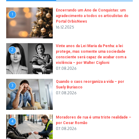
Encerrando um Ano de Conquistas: um
1
agradecimento a todos os articulistas do
Portal OrbisNews
16.12.2025
Vinte anos da Lei Maria da Penha: a lei
2
protege, mas somente uma sociedade
consciente será capaz de acabar com a
violência – por Walter Ciglioni
07.08.2026
Quando o caos reorganiza a vida – por
3
Suely Buriasco
07.08.2026
Moradores de rua é uma triste realidade –
4
por Cesar Romão
07.08.2026