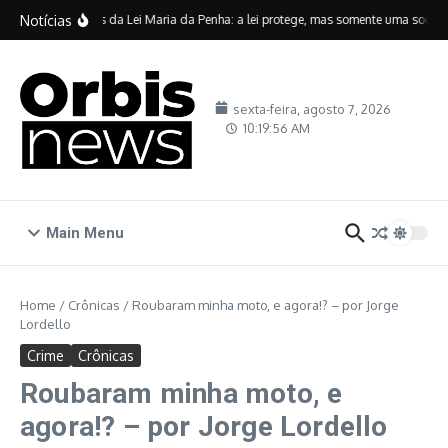
Ir para o conteúdo
Notícias
Vinte anos da Lei Maria da Penha: a lei protege, mas somente uma sociedad
sexta-feira, agosto 7, 2026
10:19:57 AM
Main Menu
Home
/
Crônicas
/
Roubaram minha moto, e agora!? – por Jorge
Lordello
Crime
Crônicas
Roubaram minha moto, e
agora!? – por Jorge Lordello