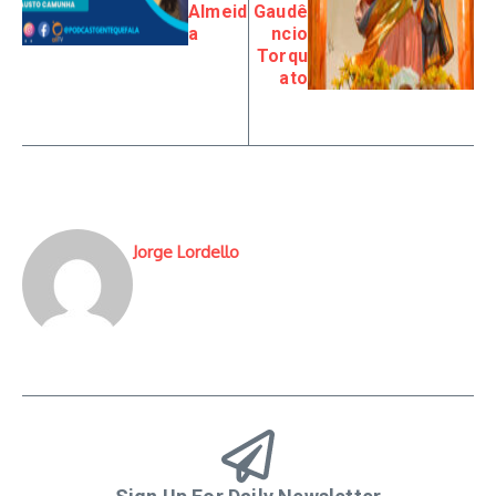
Almeid
Gaudê
a
ncio
Torqu
ato
Jorge Lordello