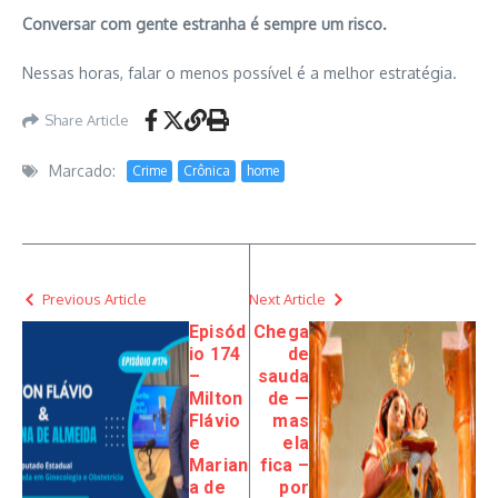
Conversar com gente estranha é sempre um risco.
Nessas horas, falar o menos possível é a melhor estratégia.
Share Article
Marcado:
Crime
Crônica
home
Previous Article
Next Article
Episód
Chega
io 174
de
–
sauda
Milton
de —
Flávio
mas
e
ela
Marian
fica –
a de
por