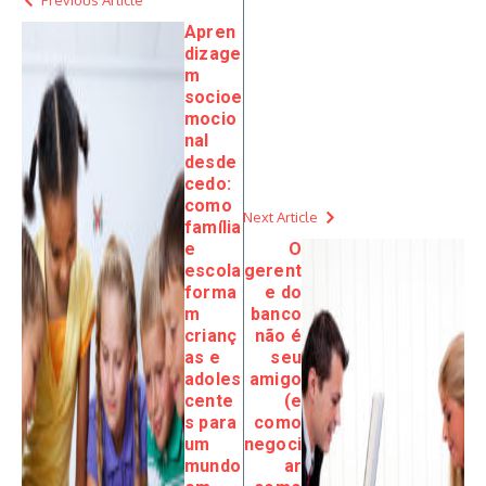
Previous Article
Apren
dizage
m
socioe
mocio
nal
desde
cedo:
como
Next Article
família
e
O
escola
gerent
forma
e do
m
banco
crianç
não é
as e
seu
adoles
amigo
cente
(e
s para
como
um
negoci
mundo
ar