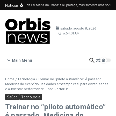
Ir para o conteúdo
Notícias
Vinte anos da Lei Maria da Penha: a lei protege, mas somente uma sociedade
sábado, agosto 8, 2026
6:54:02 AM
Main Menu
Home
/
Tecnologia
/
Treinar no “piloto automático” é passado.
Medicina do exercício usa dados em tempo real para evitar lesões
e aumentar performance – por DoctorFit
Saúde
Tecnologia
Treinar no “piloto automático”
é passado. Medicina do