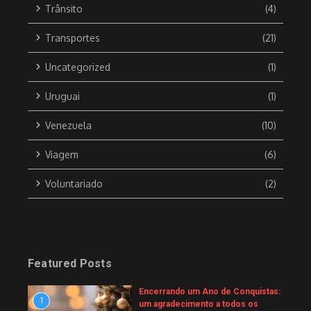
Trânsito
(4)
Transportes
(21)
Uncategorized
(1)
Uruguai
(1)
Venezuela
(10)
Viagem
(6)
Voluntariado
(2)
Featured Posts
Encerrando um Ano de Conquistas:
1
um agradecimento a todos os