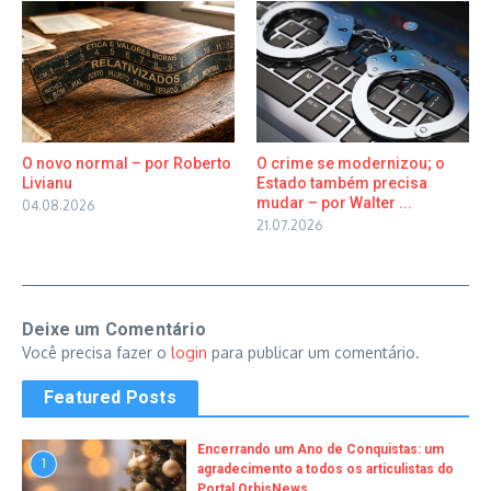
O novo normal – por Roberto
O crime se modernizou; o
Livianu
Estado também precisa
mudar – por Walter ...
04.08.2026
21.07.2026
Deixe um Comentário
Você precisa fazer o
login
para publicar um comentário.
Featured Posts
Encerrando um Ano de Conquistas: um
1
agradecimento a todos os articulistas do
Portal OrbisNews