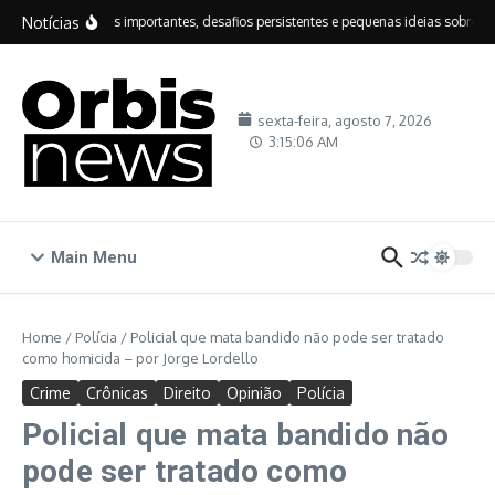
Ir para o conteúdo
Notícias
IDEB: avanços importantes, desafios persistentes e pequenas ideias sobre educ
sexta-feira, agosto 7, 2026
3:15:07 AM
Main Menu
Home
/
Polícia
/
Policial que mata bandido não pode ser tratado
como homicida – por Jorge Lordello
Crime
Crônicas
Direito
Opinião
Polícia
Policial que mata bandido não
pode ser tratado como