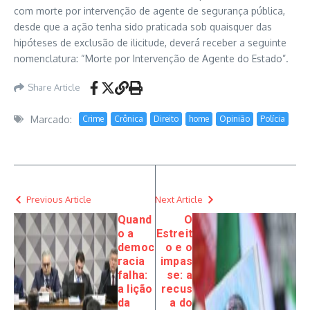
com morte por intervenção de agente de segurança pública,
desde que a ação tenha sido praticada sob quaisquer das
hipóteses de exclusão de ilicitude, deverá receber a seguinte
nomenclatura: “Morte por Intervenção de Agente do Estado”.
Share Article
Marcado:
Crime
Crônica
Direito
home
Opinião
Polícia
Previous Article
Next Article
Quand
O
o a
Estreit
democ
o e o
racia
impas
falha:
se: a
a lição
recus
da
a do